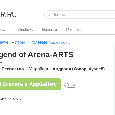
awei
Windows
Новости
Реклама
uawei
»
Игры
»
Ролевые
Редактировать
gend of Arena-ARTS
ke
:
Бесплатно
Устройства:
Андроид (Хонор, Хуавей)
Скачать в AppGallery
QR-код
мер: 69.5 Мб