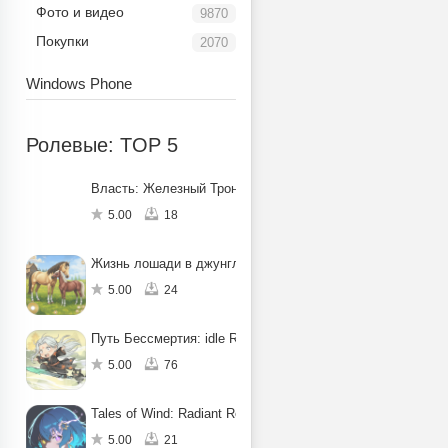
Фото и видео
9870
Покупки
2070
Windows Phone
Ролевые: TOP 5
Власть: Железный Трон
5.00
18
Жизнь лошади в джунглях: квест
5.00
24
Путь Бессмертия: idle RPG
5.00
76
Tales of Wind: Radiant Rebirth
5.00
21