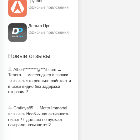
Грузлог
Офисные приложения
Дельта Про
Офисные приложения
Новые отзывы
Albert********@***il.com
→
Телега － мессенджер и звонки
это реально работает я
13.03.2026
в шоке видио без задержки
отправил?
Grafinya85
→ Motto Immortal
Необычная активность
07.03.2026
пишет?‍♀️ дальше не пускает.
поиграла называется?