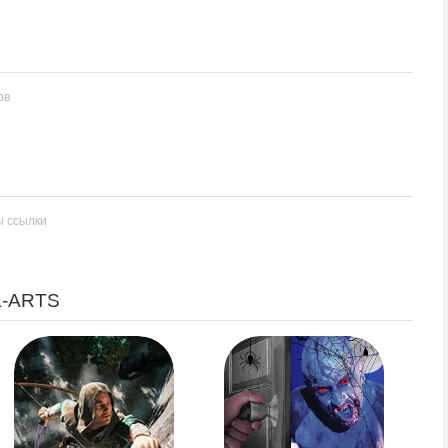
ов
ы ссылки
a-ARTS