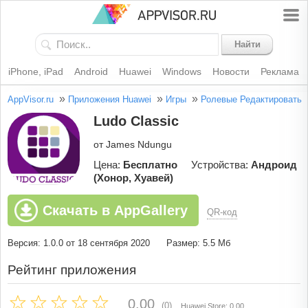
Найти
iPhone, iPad
Android
Huawei
Windows
Новости
Реклама
»
»
»
AppVisor.ru
Приложения Huawei
Игры
Ролевые
Редактировать
Ludo Classic
от James Ndungu
Цена:
Бесплатно
Устройства:
Андроид
(Хонор, Хуавей)
Скачать в AppGallery
QR-код
Версия: 1.0.0 от 18 сентября 2020
Размер: 5.5 Мб
Рейтинг приложения
0.00
(0)
Huawei Store: 0.00