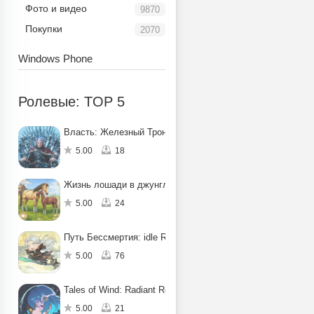
Фото и видео
9870
Покупки
2070
Windows Phone
Ролевые: TOP 5
Власть: Железный Трон
5.00
18
Жизнь лошади в джунглях: квест
5.00
24
Путь Бессмертия: idle RPG
5.00
76
Tales of Wind: Radiant Rebirth
5.00
21