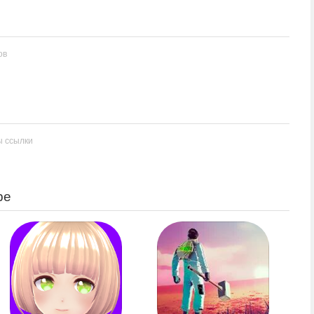
ов
ы ссылки
ре