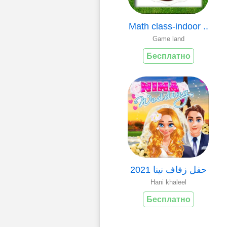
Math class-indoor ..
Game land
Бесплатно
حفل زفاف نينا 2021
Hani khaleel
Бесплатно