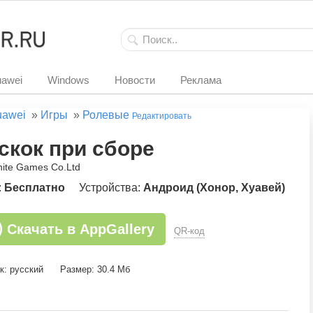
awei
Windows
Новости
Реклама
uawei
»
Игры
»
Ролевые
Редактировать
скок при сборе
inite Games Co.Ltd
:
Бесплатно
Устройства:
Андроид (Хонор, Хуавей)
Скачать в AppGallery
QR-код
к: русский
Размер: 30.4 Мб