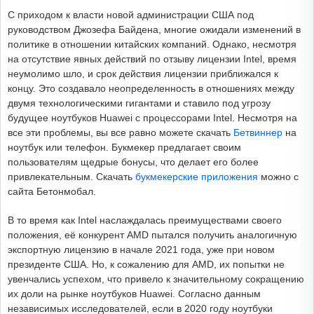
С приходом к власти новой администрации США под
руководством Джозефа Байдена, многие ожидали изменений в
политике в отношении китайских компаний. Однако, несмотря
на отсутствие явных действий по отзыву лицензии Intel, время
неумолимо шло, и срок действия лицензии приближался к
концу. Это создавало неопределенность в отношениях между
двумя технологическими гигантами и ставило под угрозу
будущее ноутбуков Huawei с процессорами Intel. Несмотря на
все эти проблемы, вы все равно можете скачать
Бетвиннер
на
ноутбук или телефон. Букмекер предлагает своим
пользователям щедрые бонусы, что делает его более
привлекательным. Скачать
букмекерские приложения
можно с
сайта Бетонмобал.
В то время как Intel наслаждалась преимуществами своего
положения, её конкурент AMD пытался получить аналогичную
экспортную лицензию в начале 2021 года, уже при новом
президенте США. Но, к сожалению для AMD, их попытки не
увенчались успехом, что привело к значительному сокращению
их доли на рынке ноутбуков Huawei. Согласно данным
независимых исследователей, если в 2020 году ноутбуки