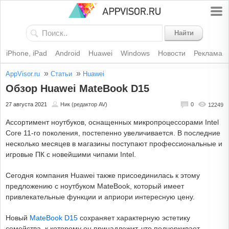
Найти
iPhone, iPad
Android
Huawei
Windows
Новости
Реклама
»
»
AppVisor.ru
Статьи
Huawei
Обзор Huawei MateBook D15
27 августа 2021
Ник (редактор AV)
0
12249
Ассортимент ноутбуков, оснащенных микропроцессорами Intel
Core 11-го поколения, постепенно увеличивается. В последние
несколько месяцев в магазины поступают профессиональные и
игровые ПК с новейшими чипами Intel.
Сегодня компания Huawei также присоединилась к этому
предложению с ноутбуком MateBook, который имеет
привлекательные функции и априори интересную цену.
Новый
MateBook D15
сохраняет характерную эстетику
семейства, к которому он принадлежит, что подчеркивает