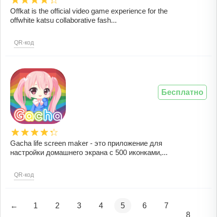
Offkat is the official video game experience for the
offwhite katsu collaborative fash...
QR-код
Бесплатно
Gacha life screen maker - это приложение для
настройки домашнего экрана с 500 иконками,...
QR-код
←
1
2
3
4
5
6
7
8