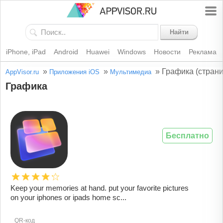
Найти
iPhone, iPad
Android
Huawei
Windows
Новости
Реклама
»
»
»
Графика (страни
AppVisor.ru
Приложения iOS
Мультимедиа
Графика
Бесплатно
Keep your memories at hand. put your favorite pictures
on your iphones or ipads home sc...
QR-код