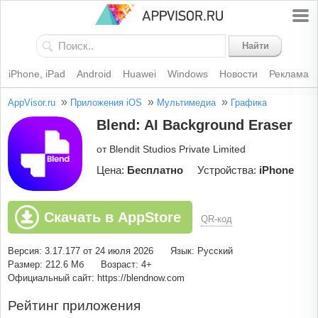
Найти
iPhone, iPad
Android
Huawei
Windows
Новости
Реклама
»
»
»
AppVisor.ru
Приложения iOS
Мультимедиа
Графика
Blend: AI Background Eraser
от Blendit Studios Private Limited
Цена:
Бесплатно
Устройства:
iPhone
Скачать в AppStore
QR-код
Версия: 3.17.177 от 24 июля 2026
Язык: Русский
Размер: 212.6 Мб
Возраст: 4+
Официальный сайт: https://blendnow.com
Рейтинг приложения