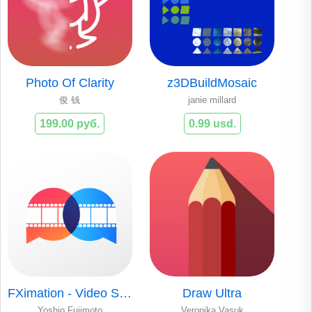
Photo Of Clarity
z3DBuildMosaic
俊 钱
janie millard
199.00 руб.
0.99 usd.
FXimation - Video Stickers
Draw Ultra
Yoshio Fujimoto
Veronika Vasuk