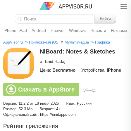
Найти
iPhone, iPad
Android
Huawei
Windows
Новости
Реклама
»
»
»
AppVisor.ru
Приложения iOS
Мультимедиа
Графика
NiBoard: Notes & Sketches
от Enid Hadaj
Цена:
Бесплатно
Устройства:
iPhone
Скачать в AppStore
QR-код
Версия: 11.2.2 от 18 июля 2026
Язык: Русский
Размер: 52.3 Мб
Возраст: 4+
Официальный сайт: https://enidapps.com
Рейтинг приложения