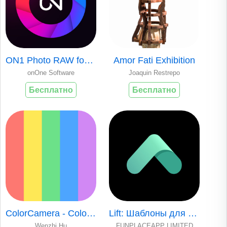
ON1 Photo RAW for Mobile
Amor Fati Exhibition
onOne Software
Joaquin Restrepo
Бесплатно
Бесплатно
ColorCamera - Color Picker
Lift: Шаблоны для Сторис
Wenzhi Hu
FUNPLACEAPP LIMITED