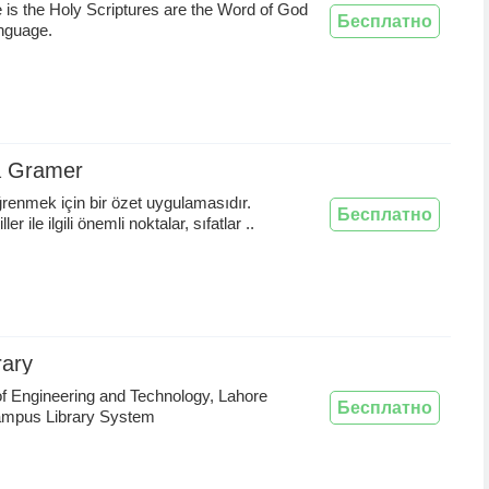
 is the Holy Scriptures are the Word of God
Бесплатно
nguage.
 Gramer
enmek için bir özet uygulamasıdır.
Бесплатно
ler ile ilgili önemli noktalar, sıfatlar ..
rary
of Engineering and Technology, Lahore
Бесплатно
mpus Library System