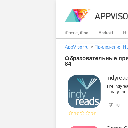
iPhone, iPad
Android
Hu
AppVisor.ru
»
Приложения H
Образовательные при
84
Indyrea
The indyre
Library me
QR-код