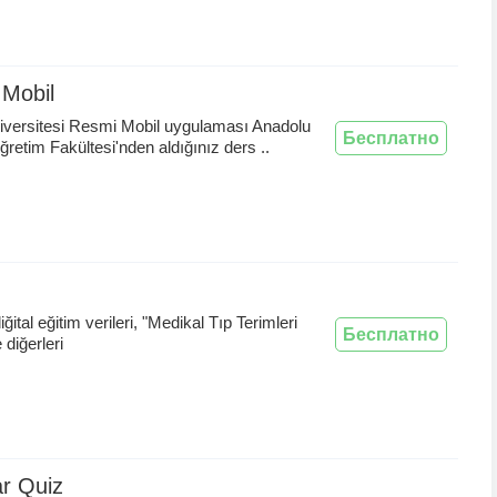
 Mobil
iversitesi Resmi Mobil uygulaması Anadolu
Бесплатно
ğretim Fakültesi'nden aldığınız ders ..
iğital eğitim verileri, "Medikal Tıp Terimleri
Бесплатно
diğerleri
r Quiz