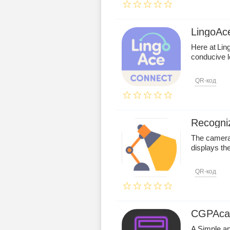
LingoAc
Here at Lin
conducive l
QR-код
Recogni
The camera
displays the
QR-код
CGPAcal
A Simple ap