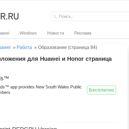
awei
Windows
Новости
Реклама
uawei
»
Работа
»
Образование (страница 84)
ложения для Huawei и Honor страница
ds™
ads™ app provides New South Wales Public
Бесплатно
mbers