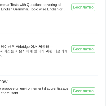
mmar Tests with Questions covering all
Бесплатно
 English Grammar. Topic wise English gr ..
이션은 Airbridge 에서 제공하는
Бесплатно
Link 서비스를 사용자에게 알리기 위한 어플리케
.
know
w propose un environnement d'apprentissage
Бесплатно
t et amusant