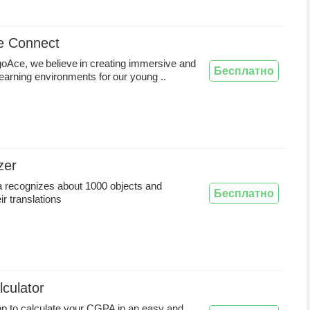
e Connect
goAce, we believe in creating immersive and
Бесплатно
earning environments for our young ..
zer
 recognizes about 1000 objects and
Бесплатно
ir translations
culator
p to calculate your CGPA in an easy and