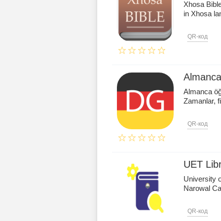
Xhosa Bible
in Xhosa la
QR-код
Almanca
Almanca öğr
Zamanlar, fiil
QR-код
UET Lib
University 
Narowal Ca
QR-код