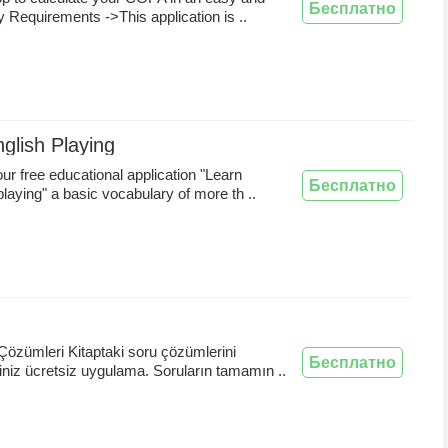
Бесплатно
y Requirements ->This application is ..
glish Playing
our free educational application "Learn
Бесплатно
playing" a basic vocabulary of more th ..
özümleri Kitaptaki soru çözümlerini
Бесплатно
iniz ücretsiz uygulama. Soruların tamamın ..