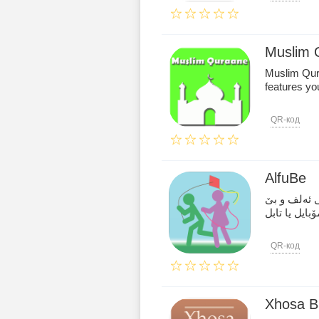
Muslim 
Muslim Qura
features yo
QR-код
AlfuBe
ئه‌پی ئه‌لف و بێ (AlfuBe) وردی قوتابخانه‌ی
QR-код
Xhosa B