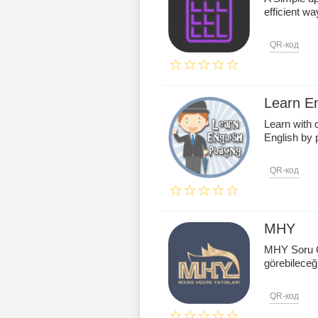
efficient wa
QR-код
Learn En
Learn with 
English by 
QR-код
MHY
MHY Soru Ç
görebileceğ
QR-код