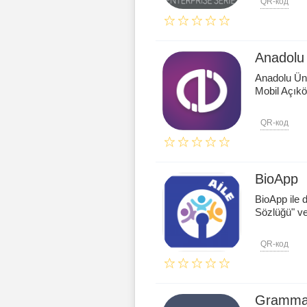
QR-код
Anadolu
Anadolu Ün
Mobil Açıkö
QR-код
BioApp
BioApp ile d
Sözlüğü" ve 
QR-код
Gramma