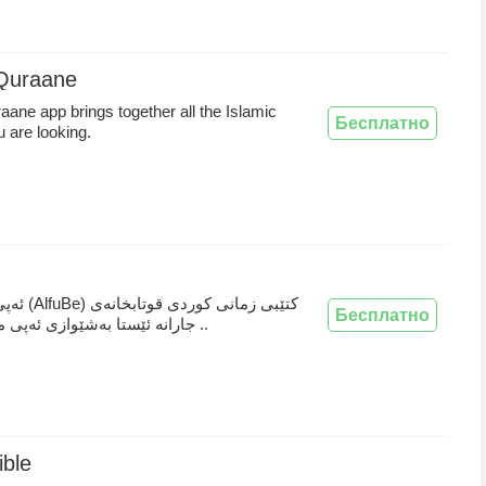
Quraane
ane app brings together all the Islamic
Бесплатно
u are looking.
كتێبی زمانی ك
Бесплатно
جارانه‌ ئێستا به‌شێوازی ئه‌پی مۆبایل یا تابل ..
ible