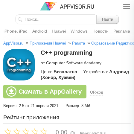
Найти
iPhone, iPad
Android
Huawei
Windows
Новости
Реклама
»
»
»
AppVisor.ru
Приложения Huawei
Работа
Образование
Редактир
C++ programming
от Computer Software Academy
Цена:
Бесплатно
Устройства:
Андроид
(Хонор, Хуавей)
Скачать в AppGallery
QR-код
Версия: 2.5 от 21 апреля 2021
Размер: 8 Мб
Рейтинг приложения
0.00
(0)
Huawei Store: 0.00