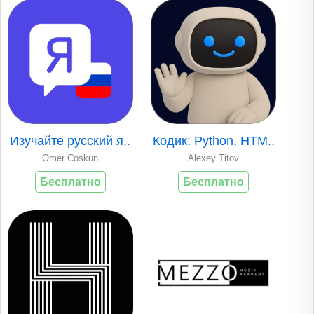
Изучайте русский я..
Кодик: Python, HTM..
Omer Coskun
Alexey Titov
Бесплатно
Бесплатно