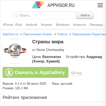
Найти
iPhone, iPad
Android
Huawei
Windows
Новости
Реклама
»
»
»
AppVisor.ru
Приложения Huawei
Работа
Образование
Редактир
Страны мира
от Denis Cherkasskiy
Цена:
Бесплатно
Устройства:
Андроид
(Хонор, Хуавей)
Скачать в AppGallery
QR-код
Версия: 4.1.4 от 08 июля 2025
Язык: русский
Размер: 126.1 Мб
Рейтинг приложения