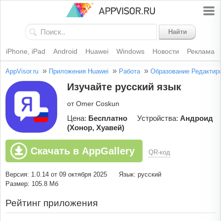
Найти
iPhone, iPad
Android
Huawei
Windows
Новости
Реклама
»
»
»
AppVisor.ru
Приложения Huawei
Работа
Образование
Редактир
Изучайте русский язык
от Omer Coskun
Цена:
Бесплатно
Устройства:
Андроид
(Хонор, Хуавей)
Скачать в AppGallery
QR-код
Версия: 1.0.14 от 09 октября 2025
Язык: русский
Размер: 105.8 Мб
Рейтинг приложения