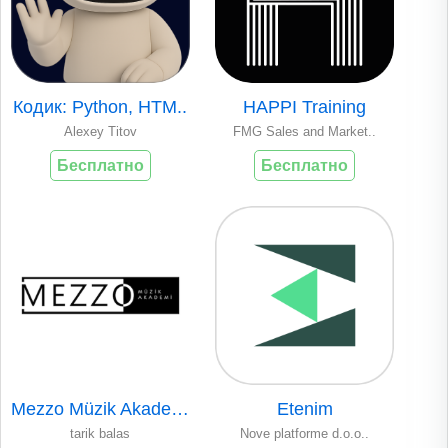
Кодик: Python, HTM..
HAPPI Training
Alexey Titov
FMG Sales and Market..
Бесплатно
Бесплатно
Mezzo Müzik Akadem..
Etenim
tarik balas
Nove platforme d.o.o..