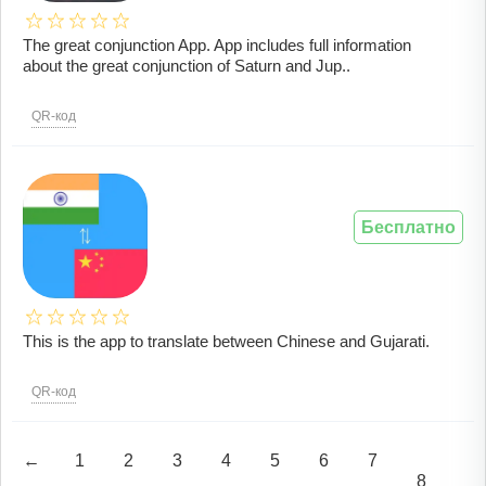
The great conjunction App. App includes full information
about the great conjunction of Saturn and Jup..
QR-код
Бесплатно
This is the app to translate between Chinese and Gujarati.
QR-код
←
1
2
3
4
5
6
7
8