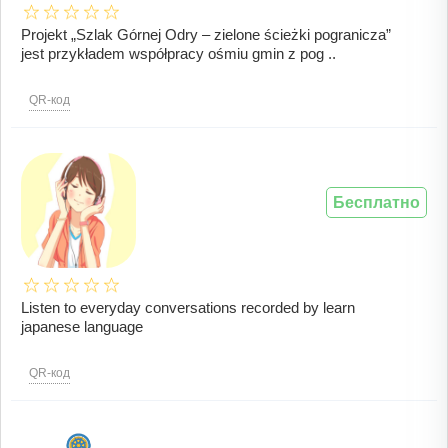
Projekt „Szlak Górnej Odry – zielone ścieżki pogranicza”
jest przykładem współpracy ośmiu gmin z pog ..
QR-код
Бесплатно
Listen to everyday conversations recorded by learn
japanese language
QR-код