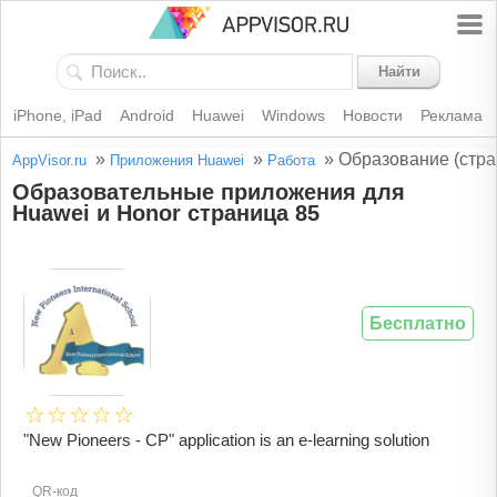
Найти
iPhone, iPad
Android
Huawei
Windows
Новости
Реклама
»
»
»
Образование (стра
AppVisor.ru
Приложения Huawei
Работа
Образовательные приложения для
Huawei и Honor страница 85
Бесплатно
"New Pioneers - CP" application is an e-learning solution
QR-код