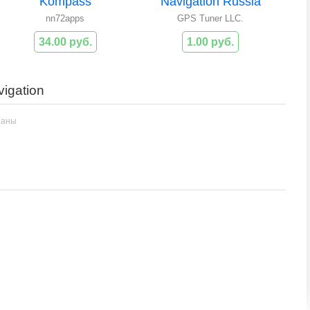
Kompass
Navigation Russia
nn72apps
GPS Tuner LLC.
34.00 руб.
1.00 руб.
igation
заны