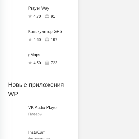
Prayer Way
4.70
91
Калькулятор GPS
4.60
197
gMaps
4.50
723
Новые приложения
WP
VK Audio Player
Плееры
InstaCam