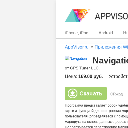
iPhone, iPad
Android
Hu
AppVisor.ru
»
Приложения Wi
Navigati
от GPS Tuner LLC.
Цена:
169.00 руб.
Устройст
Скачать
QR-код
Программа представляет собой удобны
карте и функцией для построения ма
пользователя (определяется с помощ
маршрута на основе данных о дорожн
Поддерживается перестроение маршру