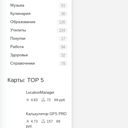
Музыка
51
Кулинария
30
Образование
126
Утилиты
224
Покупки
17
Работа
94
Здоровье
32
Справочники
79
Карты: TOP 5
LocationManager
4.83
72
69 руб.
Калькулятор GPS PRO
4.73
157
69
руб.