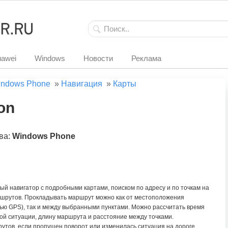
awei
Windows
Новости
Реклама
ndows Phone
»
Навигация
»
Карты
on
ва:
Windows Phone
й навигатор с подробными картами, поиском по адресу и по точкам на
ршрутов. Прокладывать маршрут можно как от местоположения
ью GPS), так и между выбранными пунктами. Можно рассчитать время
ой ситуации, длину маршрута и расстояние между точками.
тов, если пропущен поворот или изменилась ситуация на дороге.