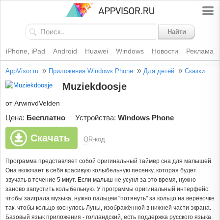
Найти
iPhone, iPad
Android
Huawei
Windows
Новости
Реклама
»
»
»
AppVisor.ru
Приложения Windows Phone
Для детей
Сказки
Muziekdoosje
от ArwinvdVelden
Цена:
Бесплатно
Устройства:
Windows Phone
Скачать
QR-код
Программа представляет собой оригинальный таймер сна для малышей.
Она включает в себя красивую колыбельную песенку, которая будет
звучать в течение 5 миут. Если малыш не усунл за это время, нужно
заново запустить колыбельную. У программы оригинальный интерфейс:
чтобы заиграла музыка, нужно пальцем "потянуть" за кольцо на верёвочке
так, чтобы кольцо коснулось Луны, изображённой в нижней части экрана.
Базовый язык приложения - голландский, есть поддержка русского языка.