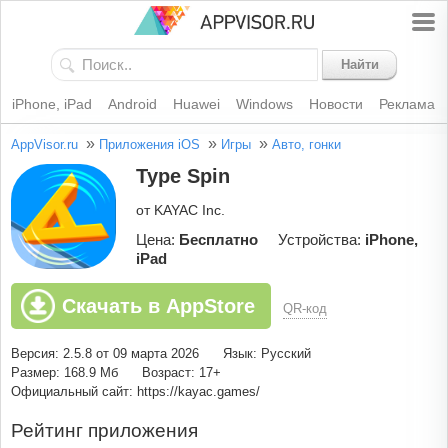
Найти
iPhone, iPad
Android
Huawei
Windows
Новости
Реклама
»
»
»
AppVisor.ru
Приложения iOS
Игры
Авто, гонки
Type Spin
от KAYAC Inc.
Цена:
Бесплатно
Устройства:
iPhone,
iPad
Скачать в AppStore
QR-код
Версия: 2.5.8 от 09 марта 2026
Язык: Русский
Размер: 168.9 Мб
Возраст: 17+
Официальный сайт: https://kayac.games/
Рейтинг приложения