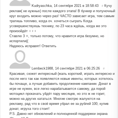
Kudryaschka
,
14 сентября 2021 в 18:58:43
Кучу
#
реклам( не нужных) после каждого этапа! В бункер и полуночный
круг входить можно через раз! ЧАСТО зависает игра, тем самым
тратишь топливо, когда оч. хочеться сыграть Когда
усовершенствуешь технику, по 23 часа ждёшь, когда же это
произойдёт ‍♀️‍♀️‍♀️
Ставлю 3 ⭐️, только потому, что нравится игра безумно, но
испортили((
Надеюсь исправят!
Ответить
Lembeck1988
,
14 сентября 2021 в 06:25:26
#
Красивая, сюжет интересный (жаль короткий, играть интересно и
после него так как появляются новые ивенты, которых хотелось
бы почаще, а лучше добавить продолжение кампании. Донат в
игре не нужен, все легко нарабатывается самому, да порой
мотоцикл прокачать уйдёт пару месяцев, но это ж не горит,
можно на других кататься. Многие смотрю жалуются на
рекламу, рад что в своё время убрал ее за рублей 100, купив
донат, игруха того стоит!
P.S. Давно нет обновлений и полноценной поддержки экрана