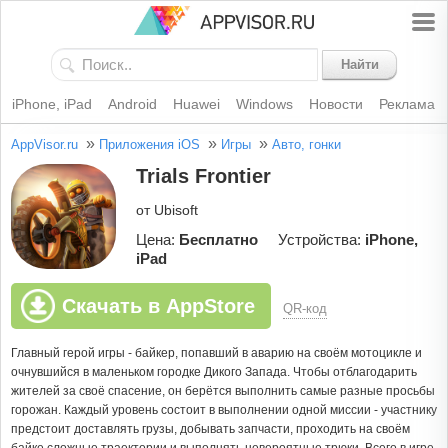
Найти
iPhone, iPad
Android
Huawei
Windows
Новости
Реклама
»
»
»
AppVisor.ru
Приложения iOS
Игры
Авто, гонки
Trials Frontier
от Ubisoft
Цена:
Бесплатно
Устройства:
iPhone,
iPad
Скачать в AppStore
QR-код
Главный герой игры - байкер, попавший в аварию на своём мотоцикле и
очнувшийся в маленьком городке Дикого Запада. Чтобы отблагодарить
жителей за своё спасение, он берётся выполнить самые разные просьбы
горожан. Каждый уровень состоит в выполнении одной миссии - участнику
предстоит доставлять грузы, добывать запчасти, проходить на своём