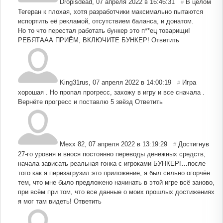
Dropisdead
,
07 апреля 2022 в 16:46:31
В целом
#
Тегеран к плохая, хотя разработчики максимально пытаются
испортить её рекламой, отсутствием баланса, и донатом.
Но то что перестал работать бункер это п**ец товарищи!
РЕБЯТААА ПРИЁМ, ВКЛЮЧИТЕ БУНКЕР!
Ответить
King31rus
,
07 апреля 2022 в 14:00:19
Игра
#
хорошая . Но пропал прогресс, захожу в игру и все сначала .
Вернёте прогресс и поставлю 5 звёзд
Ответить
Mexx 82
,
07 апреля 2022 в 13:19:29
Достигнув
#
27-го уровня и внося постоянно переводы денежных средств,
начала зависать реальная гонка с игроками БУНКЕР!…после
того как я перезагрузил это приложение, я был сильно огорчён
тем, что мне было предложено начинать в этой игре всё заново,
при всём при том, что все данные о моих прошлых достижениях
я мог там видеть!
Ответить