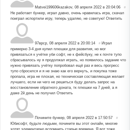
Matvei199606kazakov
,
08 апреля 2022 в 20:04:06
#
Не работает бункер, играл давно, очень нравилась игра, скачал
поиграл испортили игру, теперь удаляю, не советую!
Ответить
97врср
,
08 апреля 2022 в 20:00:14
Играл
#
примерно 3-4 дня купил плюшки для развития, но мог
привязаться к учётке уби софт, не к фейсбуку, не к почте тупо
сбрасывалось ну я продолжал играть, но появилось задание что
нужно привязать учётку попробовал ещё раз и весь прогресс
тупо сбросился и я не знаю как его вернуть, и покупка тоже
пропала, игра не плохая, но техническая составляющая желает
лучшего, если ни чего не решиться буду делать запрос на
восстановление обратного доната, тк плюшки на 7 дней, а я
даже 2й день не получил
Ответить
Почините бункер
,
08 апреля 2022 в 17:50:57
#
Юбисофт, будьте людьми, почините вы этот онлайн, многие
хотят элементарно вспомнить старые времена. Я вот тоже