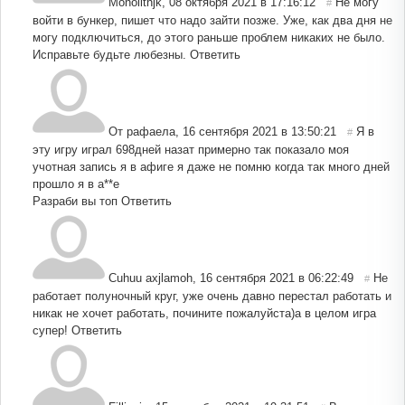
Monolithjk
,
08 октября 2021 в 17:16:12
Не могу
#
войти в бункер, пишет что надо зайти позже. Уже, как два дня не
могу подключиться, до этого раньше проблем никаких не было.
Исправьте будьте любезны.
Ответить
От рафаела
,
16 сентября 2021 в 13:50:21
Я в
#
эту игру играл 698дней назат примерно так показало моя
учотная запись я в афиге я даже не помню когда так много дней
прошло я в а**е
Разраби вы топ
Ответить
Cuhuu axjlamoh
,
16 сентября 2021 в 06:22:49
Не
#
работает полуночный круг, уже очень давно перестал работать и
никак не хочет работать, почините пожалуйста)а в целом игра
супер!
Ответить