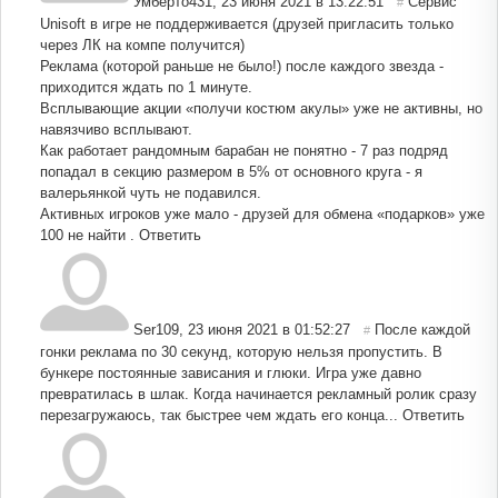
Умберто431
,
23 июня 2021 в 13:22:51
Сервис
#
Unisoft в игре не поддерживается (друзей пригласить только
через ЛК на компе получится)
Реклама (которой раньше не было!) после каждого звезда -
приходится ждать по 1 минуте.
Всплывающие акции «получи костюм акулы» уже не активны, но
навязчиво всплывают.
Как работает рандомным барабан не понятно - 7 раз подряд
попадал в секцию размером в 5% от основного круга - я
валерьянкой чуть не подавился.
Активных игроков уже мало - друзей для обмена «подарков» уже
100 не найти .
Ответить
Ser109
,
23 июня 2021 в 01:52:27
После каждой
#
гонки реклама по 30 секунд, которую нельзя пропустить. В
бункере постоянные зависания и глюки. Игра уже давно
превратилась в шлак. Когда начинается рекламный ролик сразу
перезагружаюсь, так быстрее чем ждать его конца...
Ответить