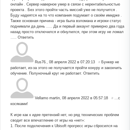
онлайн . Сервер наверное умер в связи с нерентабельностью
проекта . Без этого пройти часть миссий уже не получится .
Буду надеятся на то что компания подумает о своём имидже .
Также основная причина - игра была взломана и игроки статус
поднимали да день ….. Да и первый аккаунт примерно два года
назад просто отключился и обнулился, при этом игру не ломал
…..
Ответить
Rus76.
,
08 апреля 2022 в 07:20:13
Бункер не
#
работает, из-за этого не получается пройти конуру и закончить
обучение. Полуночный круг не работает.
Ответить
Vellamo martin
,
08 апреля 2022 в 05:57:18
…с
#
косяками!
К игре как к идее претензий нет, но ряд технических проблем
сводит все впечатление от игры на «нет»:
1. После подключения к Ubisoft прогресс игры сбросился на