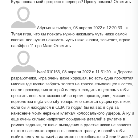
Куда пропал мой прогресс с сервера? Прошу помочь!
Ответить
Абугъани гъабдал
,
08 апреля 2022 в 12:20:33
#
Тупая игра, что бы поехать нужно нажимать чуть ниже самой
кнопки, все нужно нажимать чуть ниже кнопки, зависает, играю
на айфон 11 про Макс
Ответить
Ivan1010163
,
08 апреля 2022 в 11:51:20
Дорогие
#
разработчики, игра очень даже хорошая, но есть одна проклятая
миссия где нужно забрать золото на трассе «пылающее шоссе»,
после прохождения которой следует сходить в церковь чтобы
простить весь мат сказанный во время прохождения, миссия с
вертолетом в gta vice city теперь мне кажется сущим пустяком,
если бы я находился в США то подал бы на вас в суд за
нанесение моим нервным клеткам колоссального ущерба. А ну и
еще очень сильно напрягает собирание деталей в рулетке в
рамках задания, тк шанс выпадения в рулетке никак не зависит
от того насколько хорошо ты проехал трассу, и порой чтобы
выбить одну детальку( а их может потребоваться 3 или 9 или 27