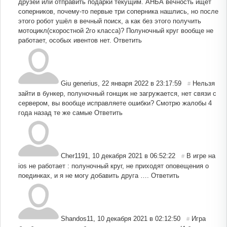
друзей или отправить подарки текущим. АНБА вечность ищет
соперников, почему-то первые три соперника нашлись, но после
этого робот ушёл в вечный поиск, а как без этого получить
мотоцикл(скоростной 2го класса)? Полуночный круг вообще не
работает, особых ивентов нет.
Ответить
Giu generius
,
22 января 2022 в 23:17:59
Нельзя
#
зайти в бункер, полуночный гонщик не загружается, нет связи с
сервером, вы вообще исправляете ошибки? Смотрю жалобы 4
года назад те же самые
Ответить
Cher1191
,
10 декабря 2021 в 06:52:22
В игре на
#
ios не работает : полуночный круг, не приходят оповещения о
поединках, и я не могу добавить друга ….
Ответить
Shandos11
,
10 декабря 2021 в 02:12:50
Игра
#