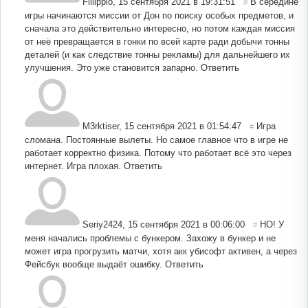
Fillippio
,
15 сентября 2021 в 19:31:51
В середине
#
игры начинаются миссии от Дон по поиску особых предметов, и
сначала это действительно интересно, но потом каждая миссия
от неё превращается в гонки по всей карте ради добычи тонны
деталей (и как следствие тонны рекламы) для дальнейшего их
улучшения. Это уже становится запарно.
Ответить
M3rktiser
,
15 сентября 2021 в 01:54:47
Игра
#
сломана. Постоянные вылеты. Но самое главное что в игре не
работает корректно физика. Потому что работает всё это через
интернет. Игра плохая.
Ответить
Seriy2424
,
15 сентября 2021 в 00:06:00
НО! У
#
меня начались проблемы с бункером. Захожу в бункер и не
может игра прогрузить матчи, хотя акк убисофт активен, а через
Фейсбук вообще выдаёт ошибку.
Ответить