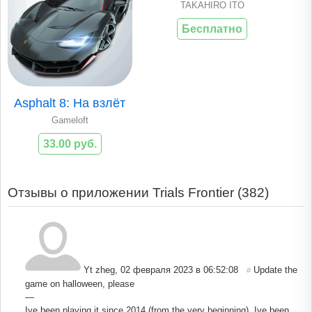
TAKAHIRO ITO
Бесплатно
Asphalt 8: На взлёт
Gameloft
33.00 руб.
Отзывы о приложении Trials Frontier (
382
)
Yt zheg
,
02 февраля 2023 в 06:52:08
Update the
#
game on halloween, please
—
Ive been playing it since 2014 (from the very beginning), Ive been