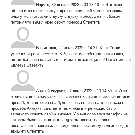
Нярута
,
30 января 2023 в 09:13:16
Это такая
#
чёткая игра всем советую просто после неё у меня разорвал
очко у меня отвезли в дурку в дурку и обосрался и сбежал
потому что выбил окно своим поносом
Ответить
Взвьатвшв
,
22 июля 2022 в 14:31:02
Самая
#
ужасная игра из всех игр. В бункере еле обогнал противника,
потом бац пропала сеть и выигрыш не защищался! Потратил все
билеты!
Ответить
Андрей скурчик
,
22 июля 2022 в 10:14:50
Игра
#
отличная но я хочу чтобы вы хорошо обратили внимание на мою
просьбу для игроков она будет очень полезна а теперь сама
просьба Аккаунт: сделаете так чтобы в игре можно было
зарегистрировать свой а аккаунт. У меня сломался телефон на
котором была ваша игра а на другом новом телефоне
восстановить прогресс не получилось поскольку нельзя создать
аккаунт!
Ответить