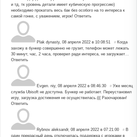
и тд, тк уровень детали имеет кубическую прогрессию)
необходимо прокатать весь бак без особого на то интереса к
самой гонке, с уважением, игрок!
Ответить
Plak dynasty
,
08 апреля 2022 в 10:08:51
Когда
#
захожу в бункер совершенно не грузит, телефон может лежать
30 минут, час, 2 часа, проверил ради интереса, не загружает…
Ответить
Evgen. niy
,
08 апреля 2022 в 08:46:30
Уже месяц
#
служба Ubisoft не доступна. Бункер не работает. Переустановил
игру, загрузка достижения не осуществилась.((( Разочарован!
Ответить
Rybnov aleksandr
,
08 апреля 2022 в 07:21:00
В
#
один прекрасный день отключилась поддержка с игроками в