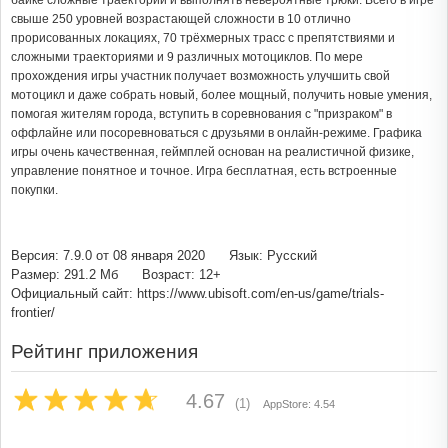
байке сложные траектории и выполнять невероятные трюки. Всего в игре
свыше 250 уровней возрастающей сложности в 10 отлично
прорисованных локациях, 70 трёхмерных трасс с препятствиями и
сложными траекториями и 9 различных мотоциклов. По мере
прохождения игры участник получает возможность улучшить свой
мотоцикл и даже собрать новый, более мощный, получить новые умения,
помогая жителям города, вступить в соревнования с "призраком" в
оффлайне или посоревноваться с друзьями в онлайн-режиме. Графика
игры очень качественная, геймплей основан на реалистичной физике,
управление понятное и точное. Игра бесплатная, есть встроенные
покупки.
Версия: 7.9.0 от 08 января 2020
Язык: Русский
Размер: 291.2 Мб
Возраст: 12+
Официальный сайт: https://www.ubisoft.com/en-us/game/trials-
frontier/
Рейтинг приложения
4.67
(1)
AppStore: 4.54