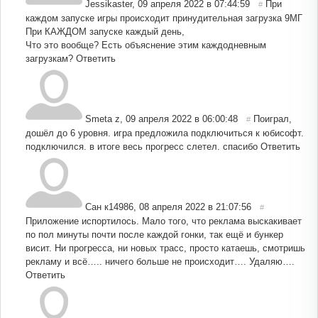
Jessikaster
,
09 апреля 2022 в 07:44:59
При
#
каждом запуске игры происходит принудительная загрузка 9МГ
При КАЖДОМ запуске каждый день,
Что это вообще? Есть объяснение этим каждодневным
загрузкам?
Ответить
Smeta z
,
09 апреля 2022 в 06:00:48
Поиграл,
#
дошёл до 6 уровня. игра предложила подключиться к юбисофт.
подключился. в итоге весь прогресс слетел. спасибо
Ответить
Сан к14986
,
08 апреля 2022 в 21:07:56
#
Приложение испортилось. Мало того, что реклама выскакивает
по пол минуты почти после каждой гонки, так ещё и бункер
висит. Ни прогресса, ни новых трасс, просто катаешь, смотришь
рекламу и всё….. ничего больше не происходит…. Удаляю….
Ответить