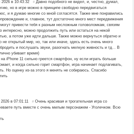
 2026 в 10:43:32
Давно подобного не видел, и, честно, думал,
#
егию, но в игре можно в принципе свободно передвигаться
юс, и я думаю многие со мной согласятся. Также мне понравились
опровождение и, главное, тут достаточно много мест передвижения
 могут привести тебя к разным несложным головоломкам, связям
то интересно, можно продолжить путь или остаться на некой
стью, а потом уже идти дальше. Также можно вернуться обратно и
о не открытый мир, но, так или иначе, здесь есть очень много
бродить и послушать звуки, разогнать мелкую живность и тд... В
тлично убивает время)
 на iPhone 11 сильно греется смартфон, ну если играть больше
мает, и когда сильно горит смартфон, игра начинает подлагивать,
ть. Но оценку из-за этого я менять не собираюсь. Спасибо
тить
 2026 в 07:01:11
Очень красивая и трогательная игра со
#
еваете путь вместе с очень милым персонажем - Уголечком. Всю
ть