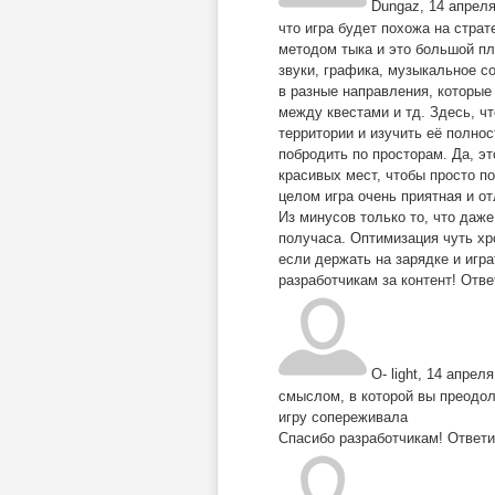
Dungaz
,
14 апреля
что игра будет похожа на страт
методом тыка и это большой пл
звуки, графика, музыкальное с
в разные направления, которые
между квестами и тд. Здесь, ч
территории и изучить её полно
побродить по просторам. Да, эт
красивых мест, чтобы просто по
целом игра очень приятная и о
Из минусов только то, что даже
получаса. Оптимизация чуть хро
если держать на зарядке и игра
разработчикам за контент!
Отве
O- light
,
14 апреля
смыслом, в которой вы преодол
игру сопереживала
Спасибо разработчикам!
Ответи