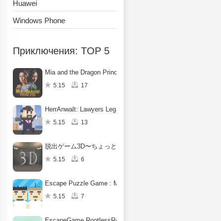
Huawei
Windows Phone
Приключения: TOP 5
Mia and the Dragon Princess
5.15
17
HerrAnwalt: Lawyers Legacy
5.15
13
脱出ゲーム3D〜ちょっとだけホラー〜
5.15
6
Escape Puzzle Game : Make Up
5.15
7
EscapeGame RootlessRoom