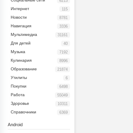
Социальные сети
6213
Интернет
115
Новости
8781
Навигация
3336
Мультимедиа
31161
Для детей
40
Музыка
7192
Кулинария
8996
Образование
21874
Утилиты
6
Покупки
6498
Работа
55049
Здоровье
10311
Справочники
6369
Android