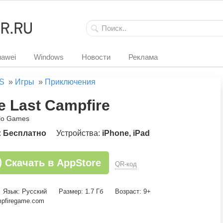
awei
Windows
Новости
Реклама
S
»
Игры
»
Приключения
e Last Campfire
llo Games
:
Бесплатно
Устройства:
iPhone, iPad
Скачать в AppStore
QR-код
Язык: Русский
Размер: 1.7 Гб
Возраст: 9+
mpfiregame.com