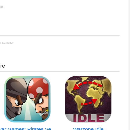
ов
ы ссылки
re
War Games: Pirates Versus Ninjas - A 2 player and Multiplayer Combat Game
Warzone Idle