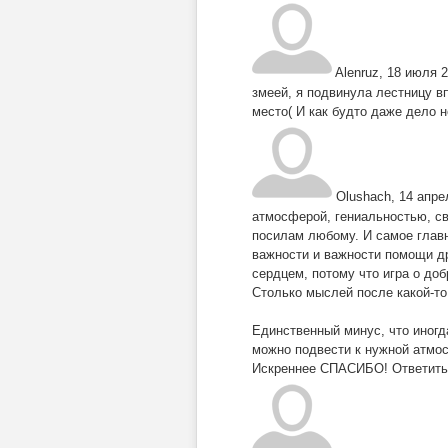
Alenruz
,
18 июля 2
змеей, я подвинула лестницу вп
место( И как будто даже дело н
Olushach
,
14 апре
атмосферой, гениальностью, св
посилам любому. И самое главно
важности и важности помощи др
сердцем, потому что игра о до
Столько мыслей после какой-то
Единственный минус, что иногд
можно подвести к нужной атмо
Искреннее СПАСИБО!
Ответить