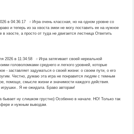
026 в 04:36:17
Игра очень классная, но на одном уровне со
#
раво и теперь из за хвоста змеи не могу поставить ее на нужное
е в хвосте, а просто от туда не двигается лестница
Ответить
ля 2026 в 11:34:58
Игра затягивает своей нереальной
#
оими головоломками среднего и легкого уровней, которые
е - заставляет задуматься о своей жизни: о своем пути, о его
угим. Честно, думаю эта игра не понравится людям с темным
бре, помоще, смысле жизни и значимости каждого действия.
 игрушки.. Я не ожидала. Браво авторам!
а бывает ну слишком грустно) Особенно в начале. НО! Только так
сфере и нужным выводам.