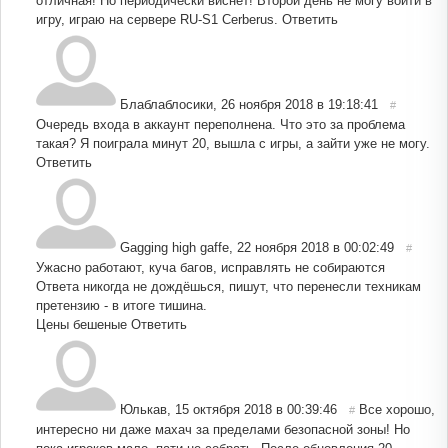
отличная! Но периодически виснет! Второй день не могу войти в
игру, играю на сервере RU-S1 Cerberus.
Ответить
Блаблаблосики
,
26 ноября 2018 в 19:18:41
#
Очередь входа в аккаунт переполнена. Что это за проблема
такая? Я поиграла минут 20, вышла с игры, а зайти уже не могу.
Ответить
Gagging high gaffe
,
22 ноября 2018 в 00:02:49
#
Ужасно работают, куча багов, исправлять не собираются
Ответа никогда не дождёшься, пишут, что перенесли техникам
претензию - в итоге тишина.
Цены бешеные
Ответить
Юлькав
,
15 октября 2018 в 00:39:46
Все хорошо,
#
интересно ни даже махач за пределами безопасной зоны! Но