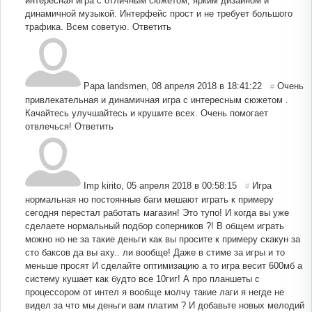
интересная игра с отличным сюжетом, ярким дизайном и
динамичной музыкой. Интерфейс прост и не требует большого
трафика. Всем советую.
Ответить
Papa landsmen
,
08 апреля 2018 в 18:41:22
Очень
#
привлекательная и динамичная игра с интересным сюжетом .
Качайтесь улучшайтесь и крушите всех. Очень помогает
отвлечься!
Ответить
Imp kirito
,
05 апреля 2018 в 00:58:15
Игра
#
нормальная но постоянные баги мешают играть к примеру
сегодня перестал работать магазин! Это тупо! И когда вы уже
сделаете нормальный подбор соперников ?! В общем играть
можно но не за такие деньги как вы просите к примеру скакун за
сто баксов да вы аху.. ли вообще! Даже в стиме за игры и то
меньше просят И сделайте оптимизацию а то игра весит 600мб а
систему кушает как будто все 10гиг! А про планшеты с
процессором от интел я вообще молчу такие лаги я негде не
видел за что мы деньги вам платим ? И добавьте новых мелодий