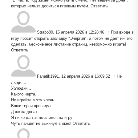
"1" часть. Год жизни можно убить смело. Нет вещей за донат,
которых нельзя добиться игровым путём.
Ответить
Strabo80
,
15 апреля 2026 в 12:28:46
При входе в
#
игру просит открыть закладку "Энергия", а потом не дает ничего
сделать, бесконечное листание страниц, невозможно играть!
Ответить
Fanatik1991
,
12 апреля 2026 в 16:09:52
Не
#
люди....
Ублюдки...
Какого черта...
Не играйте в эту хрень
Ваши герои пропадут
Д же за донат
Я ни когда так не злился на игру!
Чуть паншет не выкинул в окно!
Ответить