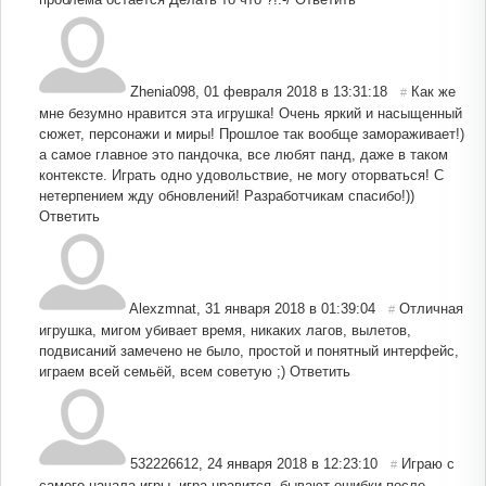
Zhenia098
,
01 февраля 2018 в 13:31:18
Как же
#
мне безумно нравится эта игрушка! Очень яркий и насыщенный
сюжет, персонажи и миры! Прошлое так вообще замораживает!)
а самое главное это пандочка, все любят панд, даже в таком
контексте. Играть одно удовольствие, не могу оторваться! С
нетерпением жду обновлений! Разработчикам спасибо!))
Ответить
Alexzmnat
,
31 января 2018 в 01:39:04
Отличная
#
игрушка, мигом убивает время, никаких лагов, вылетов,
подвисаний замечено не было, простой и понятный интерфейс,
играем всей семьёй, всем советую ;)
Ответить
532226612
,
24 января 2018 в 12:23:10
Играю с
#
самого начала игры, игра нравится, бывают ошибки после