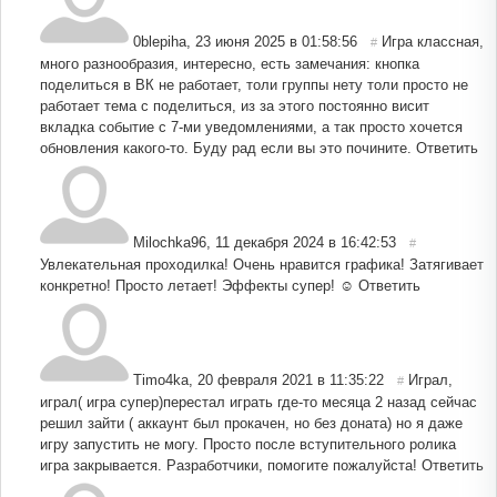
0blepiha
,
23 июня 2025 в 01:58:56
Игра классная,
#
много разнообразия, интересно, есть замечания: кнопка
поделиться в ВК не работает, толи группы нету толи просто не
работает тема с поделиться, из за этого постоянно висит
вкладка событие с 7-ми уведомлениями, а так просто хочется
обновления какого-то. Буду рад если вы это почините.
Ответить
Milochka96
,
11 декабря 2024 в 16:42:53
#
Увлекательная проходилка! Очень нравится графика! Затягивает
конкретно! Просто летает! Эффекты супер! ☺️
Ответить
Timo4ka
,
20 февраля 2021 в 11:35:22
Играл,
#
играл( игра супер)перестал играть где-то месяца 2 назад сейчас
решил зайти ( аккаунт был прокачен, но без доната) но я даже
игру запустить не могу. Просто после вступительного ролика
игра закрывается. Разработчики, помогите пожалуйста!
Ответить