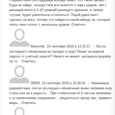
Разработчики сего шедевра вообще знают, что такое баланс?
Куда ни зайди - всегда тебя все выносят с пары ударов, ибо с
разницей всего в 5-10 уровней разница в прокачке, в любом
случае, будет разительно отличаться. Порой даже квест
сделать не могу, потому что найдется какой-нибудь пк, который
опять-таки сольет с нескольки ударов.
Ответить
Beenchik
,
19 сентября 2018 в 12:25:57
После
#
последнего обновления не заходит в игру! Пишет не верный
пароль от учётной записи!? Ничего не менял, налажали разрабы
чё то...
Ответить
00505
,
14 сентября 2018 в 10:45:01
Уважаемые
#
разработчики, после последнего обновления мною любимая игра
стала уже не в радость... При стабильном wi fi частые проблемы
с установлением соединения... убедительно прошу вас, примите
меры...
Ответить