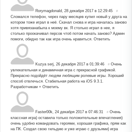
Rorymagdonald
,
28 декабря 2017 в 12:29:45
#
Сломался телефон, через пару месяцев купил новый у друга на
котором тоже играл в неё. Скачал снова и игра началась заново
хотя привязанабыла к моему вк. Я столько играл в нее, я
столько проокачивал персов чтоб потом начать заново? Админ
помоги, обидно так как игра очень нравиться.
Ответить
Kuzya serj
,
26 декабря 2017 в 01:39:46
Очень
#
увлекательная и динамичная игра с прекрасной графикой.
Прекрасно подойдёт людям любящим ролевые игры. Хороший
способ отвлечься. Стабильная работа на iOS 9.3.1.
Разработчикам +
Ответить
Faster00k
,
24 декабря 2017 в 07:46:31
Очень
#
классная игра) оставила только положительные впечатления)
очень удобно командовать героями, хорошая графика, прям как
на ПК. Создал свою гильдию и уже играю с друзьями) игра