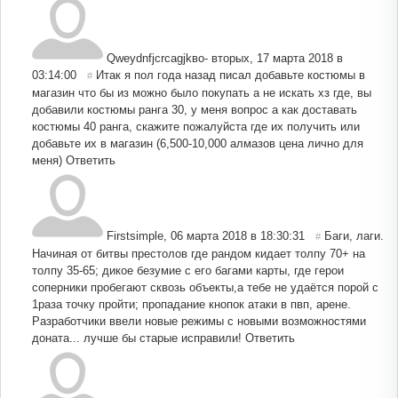
Qweydnfjcrcagjkво- вторых
,
17 марта 2018 в
03:14:00
Итак я пол года назад писал добавьте костюмы в
#
магазин что бы из можно было покупать а не искать хз где, вы
добавили костюмы ранга 30, у меня вопрос а как доставать
костюмы 40 ранга, скажите пожалуйста где их получить или
добавьте их в магазин (6,500-10,000 алмазов цена лично для
меня)
Ответить
Firstsimple
,
06 марта 2018 в 18:30:31
Баги, лаги.
#
Начиная от битвы престолов где рандом кидает толпу 70+ на
толпу 35-65; дикое безумие с его багами карты, где герои
соперники пробегают сквозь объекты,а тебе не удаётся порой с
1раза точку пройти; пропадание кнопок атаки в пвп, арене.
Разработчики ввели новые режимы с новыми возможностями
доната... лучше бы старые исправили!
Ответить