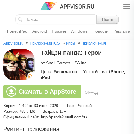
Найти
iPhone, iPad
Android
Huawei
Windows
Новости
Реклама
»
»
»
AppVisor.ru
Приложения iOS
Игры
Приключения
Тайцзи панда: Герои
от Snail Games USA Inc.
Цена:
Бесплатно
Устройства:
iPhone,
iPad
Скачать в AppStore
QR-код
Версия: 1.4.2 от 30 июня 2026
Язык: Русский
Размер: 758.7 Мб
Возраст: 17+
Официальный сайт: http://panda2.snail.com/ru/
Рейтинг приложения