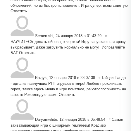
обновлений, но из быстро исправляют. Игра супер, всем советую
Ответить
Semen shi
,
24 января 2018 в 01:43:29
#
НАУЧИТЕСЬ делать обновы, к чертям! Игру запускаешь и сразу
выбрасывает, даже загрузить нормально не могу!, Исправляйте
БАГ
Ответить
Bazjyk
,
12 января 2018 в 23:07:38
Тайцзи Панда
#
- одна из наилучших РПГ игрушек в мире! Люблю прокачивать
героя, также здесь меню в игре понятное, работоспособность на
высоте Рекомендую всем!
Ответить
Daryamwhite
,
12 января 2018 в 05:48:54
Самая
#
захватывающая игра с шикарным гемплеем! Красиво
нарисованы персонажи игры, графика супер, невозможно