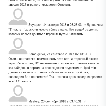
пока игроков мало, пати не собрать. После обновления 20
апреля 2017 игра не открывается
Ответить
Svyatpsk
,
14 октября 2018 в 08:28:03
Лучше чем
#
"1" часть. Год жизни можно убить смело. Нет вещей за донат,
которых нельзя добиться игровым путём.
Ответить
Berac getka
,
27 сентября 2018 в 02:13:51
#
Отличная графика, возможность авто боя, интересный сюжет
играл бы и играл, НО не возможно так как постоянные вылеты
как зайдёшь в портал на прохождения подземелья. Ipad mini,
думал из за того, что памяти было мало на устройстве,
освободил 3г и не помогло! Так, что пока одна звезда исправите
все 5!
Ответить
Mystery
,
20 сентября 2018 в 03:40:31
#