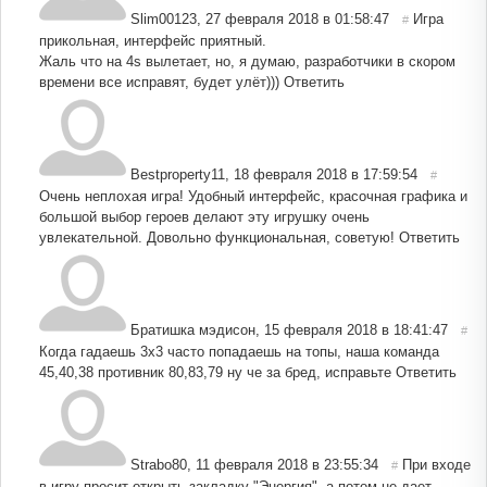
Slim00123
,
27 февраля 2018 в 01:58:47
Игра
#
прикольная, интерфейс приятный.
Жаль что на 4s вылетает, но, я думаю, разработчики в скором
времени все исправят, будет улёт)))
Ответить
Bestproperty11
,
18 февраля 2018 в 17:59:54
#
Очень неплохая игра! Удобный интерфейс, красочная графика и
большой выбор героев делают эту игрушку очень
увлекательной. Довольно функциональная, советую!
Ответить
Братишка мэдисон
,
15 февраля 2018 в 18:41:47
#
Когда гадаешь 3х3 часто попадаешь на топы, наша команда
45,40,38 противник 80,83,79 ну че за бред, исправьте
Ответить
Strabo80
,
11 февраля 2018 в 23:55:34
При входе
#
в игру просит открыть закладку "Энергия", а потом не дает