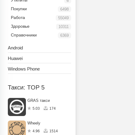
Утилиты
6
Покупки
6498
Работа
55049
Здоровье
10311
Справочники
6369
Android
Huawei
Windows Phone
Такси: TOP 5
GRAS такси
5.03
174
Wheely
4.96
1514