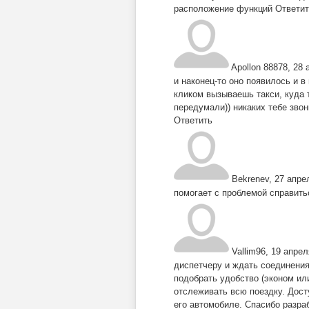
расположение функций
Ответит
Apollon 88878
,
28 
и наконец-то оно появилось и в
кликом вызываешь такси, куда т
передумали)) никаких тебе зво
Ответить
Bekrenev
,
27 апре
помогает с проблемой справить
Vallim96
,
19 апрел
диспетчеру и ждать соединения
подобрать удобство (эконом ил
отслеживать всю поездку. Дост
его автомобиле. Спасибо разра