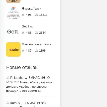
Яндекс.Такси
4.96
16313
Get Taxi
4.88
2834
Максим: заказ такси
4.87
1198
Новые отзывы
Pi ka chu
→ ЕМИАС.ИНФО
Блин ребята , вы типа
03.08.2026
делаете удобно , но опросы
проходить это время т..
Irufous
→ ЕМИАС.ИНФО