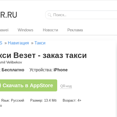
awei
Windows
Новости
Реклама
S
»
Навигация
»
Такси
кси Везет - заказ такси
mil Velibekov
:
Бесплатно
Устройства:
iPhone
Скачать в AppStore
QR-код
Язык: Русский
Размер: 13.4 Мб
Возраст: 4+
ru