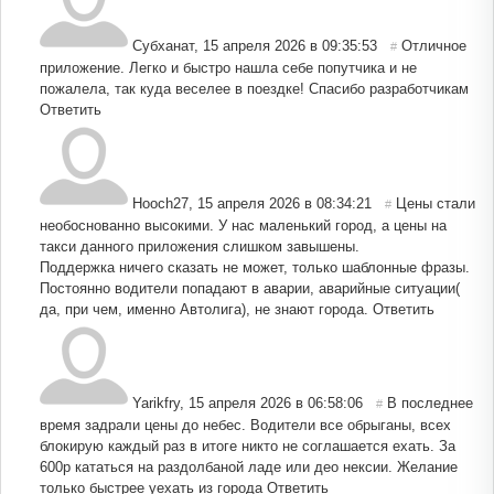
Субханат
,
15 апреля 2026 в 09:35:53
Отличное
#
приложение. Легко и быстро нашла себе попутчика и не
пожалела, так куда веселее в поездке! Спасибо разработчикам
Ответить
Hooch27
,
15 апреля 2026 в 08:34:21
Цены стали
#
необоснованно высокими. У нас маленький город, а цены на
такси данного приложения слишком завышены.
Поддержка ничего сказать не может, только шаблонные фразы.
Постоянно водители попадают в аварии, аварийные ситуации(
да, при чем, именно Автолига), не знают города.
Ответить
Yarikfry
,
15 апреля 2026 в 06:58:06
В последнее
#
время задрали цены до небес. Водители все обрыганы, всех
блокирую каждый раз в итоге никто не соглашается ехать. За
600р кататься на раздолбаной ладе или део нексии. Желание
только быстрее уехать из города
Ответить