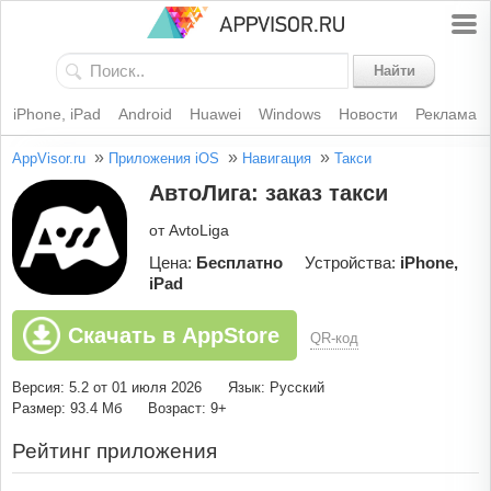
Найти
iPhone, iPad
Android
Huawei
Windows
Новости
Реклама
»
»
»
AppVisor.ru
Приложения iOS
Навигация
Такси
АвтоЛига: заказ такси
от AvtoLiga
Цена:
Бесплатно
Устройства:
iPhone,
iPad
Скачать в AppStore
QR-код
Версия: 5.2 от 01 июля 2026
Язык: Русский
Размер: 93.4 Мб
Возраст: 9+
Рейтинг приложения