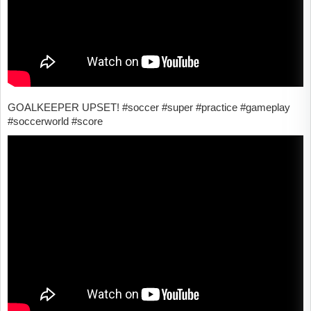
GOALKEEPER UPSET! #soccer #super #practice #gameplay
#soccerworld #score