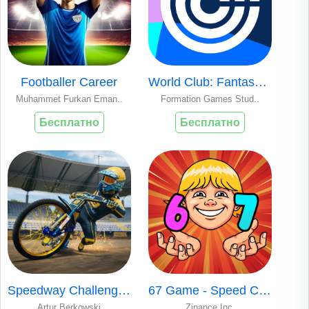
Footballer Career
World Club: Fantasy Soccer
Muhammet Furkan Eman..
Formation Games Stud..
Бесплатно
Бесплатно
Speedway Challenge 2026
67 Game - Speed Challenge
Artur Berkowski
Zinance Inc.