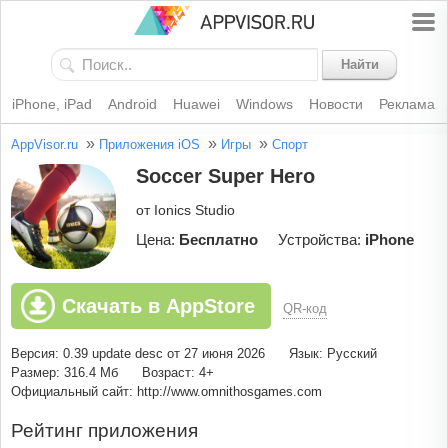
Найти
iPhone, iPad
Android
Huawei
Windows
Новости
Реклама
»
»
»
AppVisor.ru
Приложения iOS
Игры
Спорт
Soccer Super Hero
от Ionics Studio
Цена:
Бесплатно
Устройства:
iPhone
Скачать в AppStore
QR-код
Версия: 0.39 update desc от 27 июня 2026
Язык: Русский
Размер: 316.4 Мб
Возраст: 4+
Официальный сайт: http://www.omnithosgames.com
Рейтинг приложения