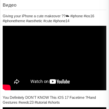
Видео
Giving your iPhone a cute makeover ??☁️ #iphone #ios16
#iphonetheme #aesthetic #cute #iphone14
You Definitely DON'T KNOW This iOS 17 Facetime ?Hand
Gestures #wwdc23 #tutorial #shorts