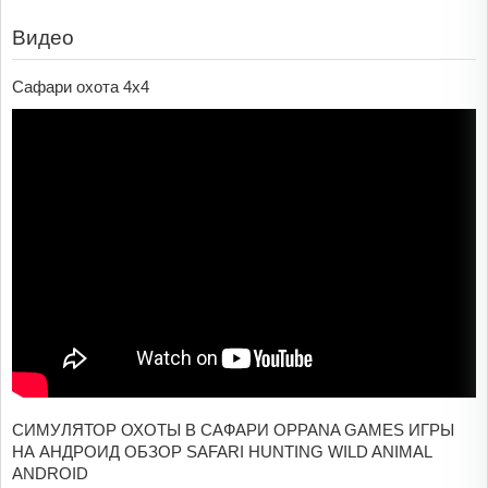
Видео
Сафари охота 4x4
СИМУЛЯТОР ОХОТЫ В САФАРИ OPPANA GAMES ИГРЫ
НА АНДРОИД ОБЗОР SAFARI HUNTING WILD ANIMAL
ANDROID