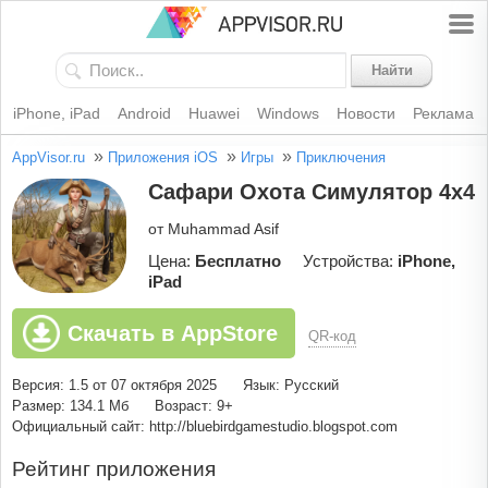
Найти
iPhone, iPad
Android
Huawei
Windows
Новости
Реклама
»
»
»
AppVisor.ru
Приложения iOS
Игры
Приключения
Сафари Охота Симулятор 4x4
от Muhammad Asif
Цена:
Бесплатно
Устройства:
iPhone,
iPad
Скачать в AppStore
QR-код
Версия: 1.5 от 07 октября 2025
Язык: Русский
Размер: 134.1 Мб
Возраст: 9+
Официальный сайт: http://bluebirdgamestudio.blogspot.com
Рейтинг приложения