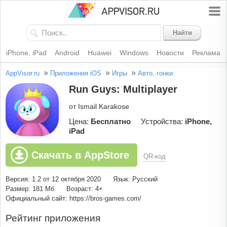
Найти
iPhone, iPad
Android
Huawei
Windows
Новости
Реклама
»
»
»
AppVisor.ru
Приложения iOS
Игры
Авто, гонки
Run Guys: Multiplayer
от Ismail Karakose
Цена:
Бесплатно
Устройства:
iPhone,
iPad
Скачать в AppStore
QR-код
Версия: 1.2 от 12 октября 2020
Язык: Русский
Размер: 181 Мб
Возраст: 4+
Официальный сайт: https://bros-games.com/
Рейтинг приложения