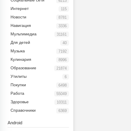
Социальные сети
6213
Интернет
115
Новости
8781
Навигация
3336
Мультимедиа
31161
Для детей
40
Музыка
7192
Кулинария
8996
Образование
21874
Утилиты
6
Покупки
6498
Работа
55049
Здоровье
10311
Справочники
6369
Android