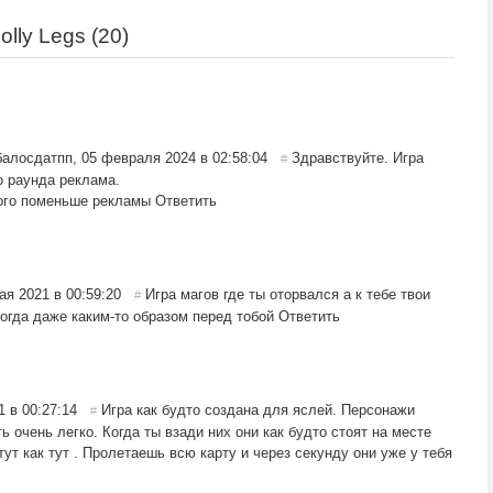
lly Legs (
20
)
алосдатпп
,
05 февраля 2024 в 02:58:04
Здравствуйте. Игра
#
о раунда реклама.
ого поменьше рекламы
Ответить
ая 2021 в 00:59:20
Игра магов где ты оторвался а к тебе твои
#
огда даже каким-то образом перед тобой
Ответить
1 в 00:27:14
Игра как будто создана для яслей. Персонажи
#
ь очень легко. Когда ты взади них они как будто стоят на месте
ут как тут . Пролетаешь всю карту и через секунду они уже у тебя