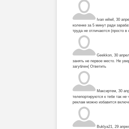
Ivan wilwil
,
30 апре
коленке за 5 минут ради зараб
труда не отличаются (просто в
Geekkon
,
30 апрел
занять не первое место. Не уве
загублен(
Ответить
Максиртем
,
30 ап
телепортируются к тебе так не 
реклам можно избавится включ
Buklya21
,
29 апре