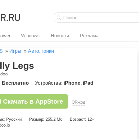
awei
Windows
Новости
Реклама
S
»
Игры
»
Авто, гонки
lly Legs
odoo
:
Бесплатно
Устройства:
iPhone, iPad
Скачать в AppStore
QR-код
ык: Русский
Размер: 255.2 Мб
Возраст: 12+
oo.io