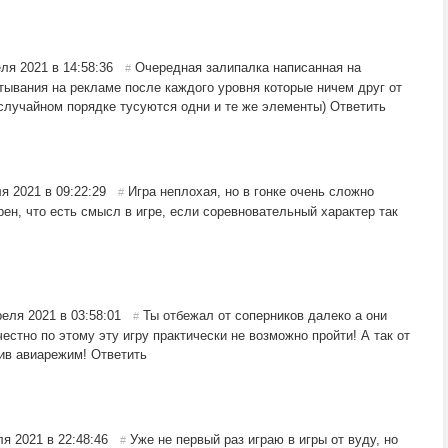
ля 2021 в 14:58:36
Очередная залипалка написанная на
#
атывания на рекламе после каждого уровня которые ничем друг от
 случайном порядке тусуются одни и те же элементы)
Ответить
я 2021 в 09:22:29
Игра неплохая, но в гонке очень сложно
#
рен, что есть смысл в игре, если соревновательный характер так
реля 2021 в 03:58:01
Ты отбежал от соперников далеко а они
#
честно по этому эту игру практически не возможно пройти! А так от
ив авиарежим!
Ответить
ля 2021 в 22:48:46
Уже не первый раз играю в игры от вуду, но
#