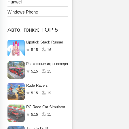
Huawei
Windows Phone
Авто, гонки: TOP 5
Lipstick Stack Runner
5.15
16
Роскошные игры вождение
5.15
15
Rude Racers
5.15
19
RC Race Car Simulator
5.15
11
Time to Drift!