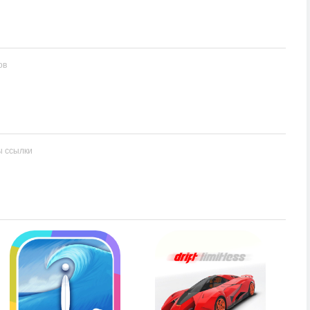
ов
ы ссылки