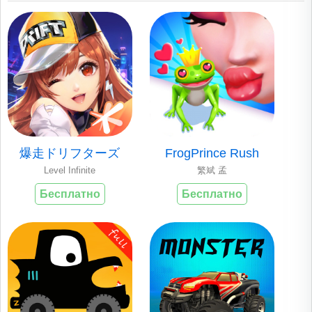
爆走ドリフターズ
FrogPrince Rush
Level Infinite
繁斌 孟
Бесплатно
Бесплатно