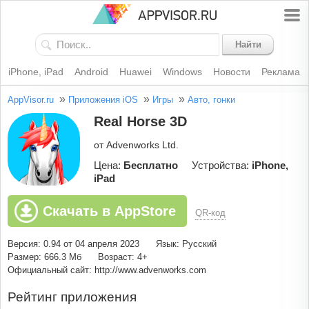
Найти
iPhone, iPad
Android
Huawei
Windows
Новости
Реклама
»
»
»
AppVisor.ru
Приложения iOS
Игры
Авто, гонки
Real Horse 3D
от Advenworks Ltd.
Цена:
Бесплатно
Устройства:
iPhone,
iPad
Скачать в AppStore
QR-код
Версия: 0.94 от 04 апреля 2023
Язык: Русский
Размер: 666.3 Мб
Возраст: 4+
Официальный сайт: http://www.advenworks.com
Рейтинг приложения