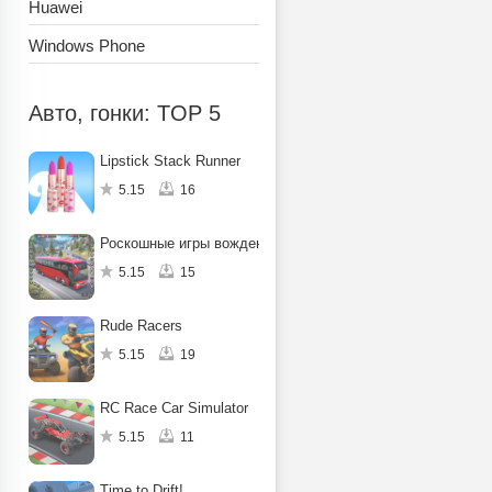
Huawei
Windows Phone
Авто, гонки: TOP 5
Lipstick Stack Runner
5.15
16
Роскошные игры вождение
5.15
15
Rude Racers
5.15
19
RC Race Car Simulator
5.15
11
Time to Drift!