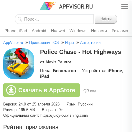
Найти
iPhone, iPad
Android
Huawei
Windows
Новости
Реклама
»
»
»
AppVisor.ru
Приложения iOS
Игры
Авто, гонки
Police Chase - Hot Highways
от Alexis Pautrot
Цена:
Бесплатно
Устройства:
iPhone,
iPad
Скачать в AppStore
QR-код
Версия: 24.0 от 25 апреля 2023
Язык: Русский
Размер: 195.6 Мб
Возраст: 9+
Официальный сайт: https://juicy-publishing.com/
Рейтинг приложения