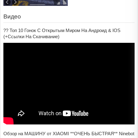
Видео
?? Топ 10 Гонок С Открытым Миром На Андроид & IOS
(+Ссылки На Скачивание)
Обзор на МАШИНУ от XIAOMI **ОЧЕНЬ БЫСТРАЯ** Ninebot