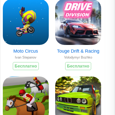
Moto Circus
Touge Drift & Racing
Ivan Stepanov
Volodymyr Bozhko
Бесплатно
Бесплатно