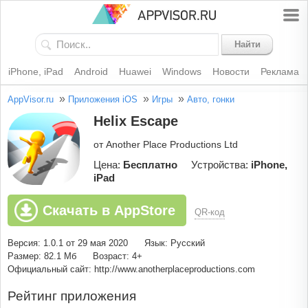
Найти
iPhone, iPad
Android
Huawei
Windows
Новости
Реклама
»
»
»
AppVisor.ru
Приложения iOS
Игры
Авто, гонки
Helix Escape
от Another Place Productions Ltd
Цена:
Бесплатно
Устройства:
iPhone,
iPad
Скачать в AppStore
QR-код
Версия: 1.0.1 от 29 мая 2020
Язык: Русский
Размер: 82.1 Мб
Возраст: 4+
Официальный сайт: http://www.anotherplaceproductions.com
Рейтинг приложения