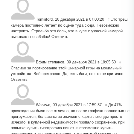
Tomiiiford
,
10 декабря 2021 в 07:00:20
Это треш,
#
камера постоянно летает по сцене туда сюда. Невозможно
настроить. Стрельба это боль, что в купе с ужасной камерой
вызывают попабабах!
Ответить
Ефим степанов
,
09 декабря 2021 в 19:05:50
#
Спасибо за портирование этой шикарной игры на мобильный
устройства. Всё прекрасно. Да, есть баги, но это не критично.
Ответить
Warwwa
,
09 декабря 2021 в 17:59:37
До 47%
#
прохождения было все отлично, но после-графика полностью не
прогружается, большинство значков с карты легенды просто
исчезло, в купленной недвижимости пропало сохранение, при
попытке купить типографию пишет «невозможно купить
недвижимость во время миссии», хотя никакой миссии не