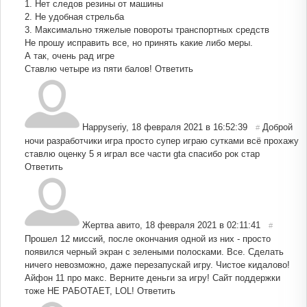
1. Нет следов резины от машины
2. Не удобная стрельба
3. Максимально тяжелые повороты транспортных средств
Не прошу исправить все, но принять какие либо меры.
А так, очень рад игре
Ставлю четыре из пяти балов!
Ответить
Happyseriy
,
18 февраля 2021 в 16:52:39
Доброй
#
ночи разработчики игра просто супер играю сутками всё прохажу
ставлю оценку 5 я играл все части gta спасибо рок стар
Ответить
Жертва авито
,
18 февраля 2021 в 02:11:41
#
Прошел 12 миссий, после окончания одной из них - просто
появился черный экран с зелеными полосками. Все. Сделать
ничего невозможно, даже перезапускай игру. Чистое кидалово!
Айфон 11 про макс. Верните деньги за игру! Сайт поддержки
тоже НЕ РАБОТАЕТ, LOL!
Ответить