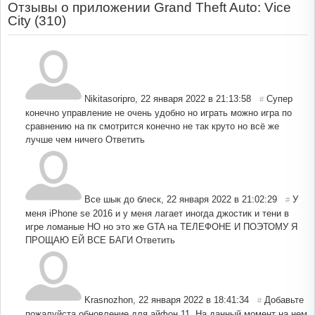
Отзывы о приложении Grand Theft Auto: Vice
City (
310
)
Nikitasoripro
,
22 января 2022 в 21:13:58
Супер
#
конечно управление не очень удобно но играть можно игра по
сравнению на пк смотрится конечно не так круто но всё же
лучше чем ничего
Ответить
Все шык до блеск
,
22 января 2022 в 21:02:29
У
#
меня iPhone se 2016 и у меня лагает иногда джостик и тени в
игре ломаные НО но это же GTA на ТЕЛЕФОНЕ И ПОЭТОМУ Я
ПРОЩАЮ ЕЙ ВСЕ БАГИ
Ответить
Krasnozhon
,
22 января 2022 в 18:41:34
Добавьте
#
пожалуйста обновление для айфон 11. На данный момент на нем