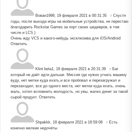
Вован1998
,
19 февраля 2021 в 00:31:35
Спустя
#
годы, после выхода игры на мобильные устройства, не перестаю
благодарить Rockstar Games за порт своих шедевров, в том
числе и LCS:)
Очень жду VCS и какого-нибудь эксклюзива для iOS/Android
Ответить
Klint beta1
,
18 февраля 2021 в 20:31:39
Баг
#
который не даёт идти дальше. Миссия где нужно угнать машину
вуду, нет метки куда ехать,и все пробовал и перезагружал и
перкзаходил, все до одного места, нет метки куда ехать, очень
жаль, хотел вспомнить молодость, но увы, жалко денег за такой
сырой продукт.
Ответить
Shpakkk
,
18 февраля 2021 в 18:59:08
Есть
#
конечно мелкие недочёты