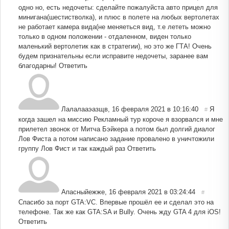
одно но, есть недочеты: сделайте пожалуйста авто прицел для
минигана(шестистволка), и плюс в полете на любых вертолетах
не работает камера вида(не меняеться вид, т.е лететь можно
только в одном положении - отдаленном, виден только
маленький вертолетик как в стратегии), но это же ГТА! Очень
будем признательны если исправите недочеты, заранее вам
благодарны!
Ответить
Лалалааэазщв
,
16 февраля 2021 в 10:16:40
Я
#
когда зашел на миссию Рекламный тур короче я взорвался и мне
прилетел звонок от Митча Бэйкера а потом был долгий диалог
Лов Фиста а потом написано задание провалено в уничтожили
группу Лов Фист и так каждый раз
Ответить
Апасныйежже
,
16 февраля 2021 в 03:24:44
#
Спасибо за порт GTA:VC. Впервые прошёл ее и сделал это на
телефоне. Так же как GTA:SA и Bully. Очень жду GTA 4 для iOS!
Ответить