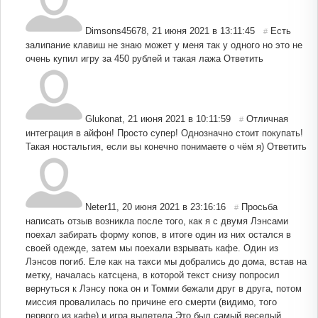
Dimsons45678
,
21 июня 2021 в 13:11:45
Есть
#
залипание клавиш не знаю может у меня так у одного но это не
очень купил игру за 450 рублей и такая лажа
Ответить
Glukonat
,
21 июня 2021 в 10:11:59
Отличная
#
интеграция в айфон! Просто супер! Однозначно стоит покупать!
Такая ностальгия, если вы конечно понимаете о чём я)
Ответить
Neter11
,
20 июня 2021 в 23:16:16
Просьба
#
написать отзыв возникла после того, как я с двумя Лэнсами
поехал забирать форму копов, в итоге один из них остался в
своей одежде, затем мы поехали взрывать кафе. Один из
Лэнсов погиб. Еле как на такси мы добрались до дома, встав на
метку, началась катсцена, в которой текст снизу попросил
вернуться к Лэнсу пока он и Томми бежали друг в друга, потом
миссия провалилась по причине его смерти (видимо, того
первого из кафе) и игра вылетела Это был самый веселый