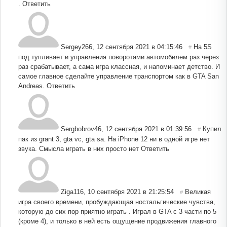
.
Ответить
Sergey266
,
12 сентября 2021 в 04:15:46
На 5S
#
под тупливает и управления поворотами автомобилем раз через
раз срабатывает, а сама игра классная, и напоминает детство. И
самое главное сделайте управление транспортом как в GTA San
Andreas.
Ответить
Sergbobrov46
,
12 сентября 2021 в 01:39:56
Купил
#
пак из grant 3, gta vc, gta sa. На iPhone 12 ни в одной игре нет
звука. Смысла играть в них просто нет
Ответить
Ziga116
,
10 сентября 2021 в 21:25:54
Великая
#
игра своего времени, пробуждающая ностальгические чувства,
которую до сих пор приятно играть . Играл в GTA с 3 части по 5
(кроме 4), и только в ней есть ощущение продвижения главного