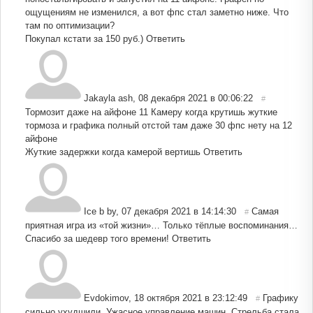
ощущениям не изменился, а вот фпс стал заметно ниже. Что
там по оптимизации?
Покупал кстати за 150 руб.)
Ответить
Jakayla ash
,
08 декабря 2021 в 00:06:22
#
Тормозит даже на айфоне 11 Камеру когда крутишь жуткие
тормоза и графика полный отстой там даже 30 фпс нету на 12
айфоне
Жуткие задержки когда камерой вертишь
Ответить
Ice b by
,
07 декабря 2021 в 14:14:30
Самая
#
приятная игра из «той жизни»… Только тёплые воспоминания…
Спасибо за шедевр того времени!
Ответить
Evdokimov
,
18 октября 2021 в 23:12:49
Графику
#
сильно ухудшили. Ужасное управление машин. Стрельба стала