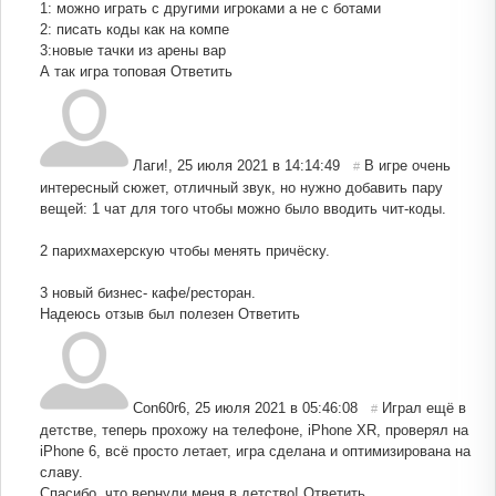
1: можно играть с другими игроками а не с ботами
2: писать коды как на компе
3:новые тачки из арены вар
А так игра топовая
Ответить
Лаги!
,
25 июля 2021 в 14:14:49
В игре очень
#
интересный сюжет, отличный звук, но нужно добавить пару
вещей: 1 чат для того чтобы можно было вводить чит-коды.
2 парихмахерскую чтобы менять причёску.
3 новый бизнес- кафе/ресторан.
Надеюсь отзыв был полезен
Ответить
Con60r6
,
25 июля 2021 в 05:46:08
Играл ещё в
#
детстве, теперь прохожу на телефоне, iPhone XR, проверял на
iPhone 6, всё просто летает, игра сделана и оптимизирована на
славу.
Спасибо, что вернули меня в детство!
Ответить