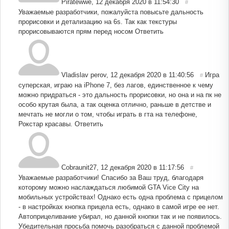
Piratewwe
,
12 декабря 2020 в 11:54:30
#
Уважаемые разработчики, пожалуйста повысьте дальность
прорисовки и детализацию на 6s. Так как текстуры
прорисовываются прям перед носом
Ответить
Vladislav perov
,
12 декабря 2020 в 11:40:56
Игра
#
суперская, играю на iPhone 7, без лагов, единственное к чему
можно придраться - это дальность прорисовки, но она и на пк не
особо крутая была, а так оценка отлично, раньше в детстве и
мечтать не могли о том, чтобы играть в гта на телефоне,
Рокстар красавы.
Ответить
Cobraunit27
,
12 декабря 2020 в 11:17:56
#
Уважаемые разработчики! Спасибо за Ваш труд, благодаря
которому можно наслаждаться любимой GTA Vice City на
мобильных устройствах! Однако есть одна проблема с прицелом
- в настройках кнопка прицела есть, однако в самой игре ее нет.
Автоприцеливание убирал, но данной кнопки так и не появилось.
Убедительная просьба помочь разобраться с данной проблемой