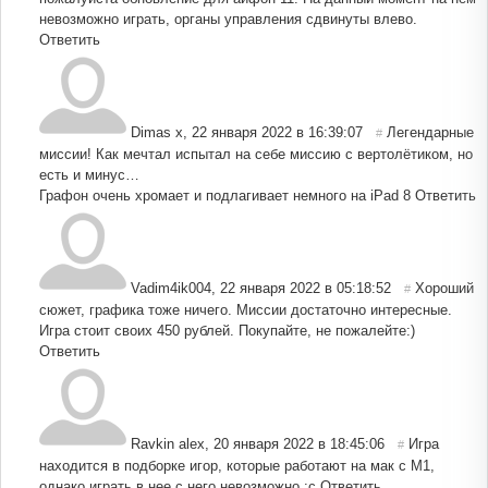
невозможно играть, органы управления сдвинуты влево.
Ответить
Dimas x
,
22 января 2022 в 16:39:07
Легендарные
#
миссии! Как мечтал испытал на себе миссию с вертолётиком, но
есть и минус…
Графон очень хромает и подлагивает немного на iPad 8
Ответить
Vadim4ik004
,
22 января 2022 в 05:18:52
Хороший
#
сюжет, графика тоже ничего. Миссии достаточно интересные.
Игра стоит своих 450 рублей. Покупайте, не пожалейте:)
Ответить
Ravkin alex
,
20 января 2022 в 18:45:06
Игра
#
находится в подборке игор, которые работают на мак с М1,
однако играть в нее с него невозможно :с
Ответить