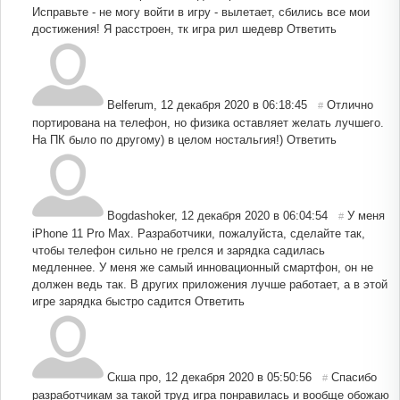
Исправьте - не могу войти в игру - вылетает, сбились все мои
достижения! Я расстроен, тк игра рил шедевр
Ответить
Belferum
,
12 декабря 2020 в 06:18:45
Отлично
#
портирована на телефон, но физика оставляет желать лучшего.
На ПК было по другому) в целом ностальгия!)
Ответить
Bogdashoker
,
12 декабря 2020 в 06:04:54
У меня
#
iPhone 11 Pro Max. Разработчики, пожалуйста, сделайте так,
чтобы телефон сильно не грелся и зарядка садилась
медленнее. У меня же самый инновационный смартфон, он не
должен ведь так. В других приложения лучше работает, а в этой
игре зарядка быстро садится
Ответить
Скша про
,
12 декабря 2020 в 05:50:56
Спасибо
#
разработчикам за такой труд игра понравилась и вообще обожаю