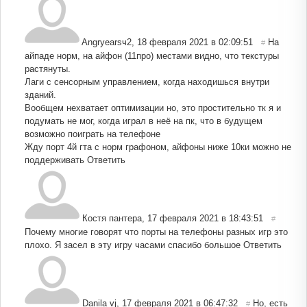
Angryearsч2
,
18 февраля 2021 в 02:09:51
На
#
айпаде норм, на айфон (11про) местами видно, что текстуры
растянуты.
Лаги с сенсорным управлением, когда находишься внутри
зданий.
Вообщем нехватает оптимизации но, это простительно тк я и
подумать не мог, когда играл в неё на пк, что в будущем
возможно поиграть на телефоне
Жду порт 4й гта с норм графоном, айфоны ниже 10ки можно не
поддерживать
Ответить
Костя пантера
,
17 февраля 2021 в 18:43:51
#
Почему многие говорят что порты на телефоны разных игр это
плохо. Я засел в эту игру часами спасибо большое
Ответить
Danila vj
,
17 февраля 2021 в 06:47:32
Но, есть
#