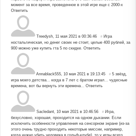
момент за все время, проведенное в этой игре еще с 2000-х
Ответить
Treedysh
,
11 мая 2021 в 00:36:46
Игра
#
ностальгическая, но денег своих не стоит, целые 400 рублей, за
900 можно уже купить гта 5 по скидке.
Ответить
Annablack555
,
10 мая 2021 в 19:13:45
5 звёзд,
#
игра моего детства... когда в 7 лет с братом играл... чудесные
времена, вот бы вернуть эти времена...
Ответить
Sacledant
,
10 мая 2021 в 10:46:56
Игра,
#
безусловно, хорошая, проходится на одном дыхании. Если
исключить особенности управления на сенсорном экране (из-за
этого очень трудно проходить некоторые миссии, например,
когда нужно убить человека в гольф-клубе), то у игры всего