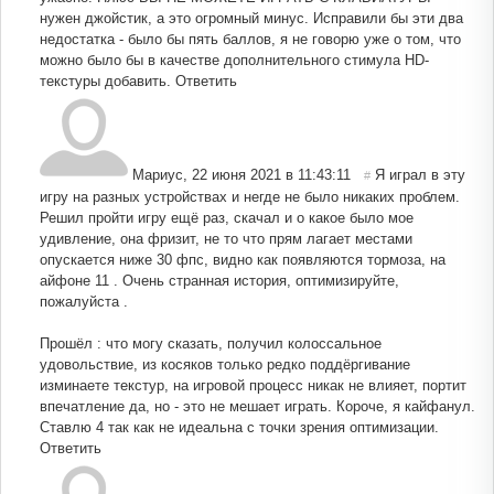
нужен джойстик, а это огромный минус. Исправили бы эти два
недостатка - было бы пять баллов, я не говорю уже о том, что
можно было бы в качестве дополнительного стимула HD-
текстуры добавить.
Ответить
Мариус
,
22 июня 2021 в 11:43:11
Я играл в эту
#
игру на разных устройствах и негде не было никаких проблем.
Решил пройти игру ещё раз, скачал и о какое было мое
удивление, она фризит, не то что прям лагает местами
опускается ниже 30 фпс, видно как появляются тормоза, на
айфоне 11 . Очень странная история, оптимизируйте,
пожалуйста .
Прошёл : что могу сказать, получил колоссальное
удовольствие, из косяков только редко поддёргивание
изминаете текстур, на игровой процесс никак не влияет, портит
впечатление да, но - это не мешает играть. Короче, я кайфанул.
Ставлю 4 так как не идеальна с точки зрения оптимизации.
Ответить