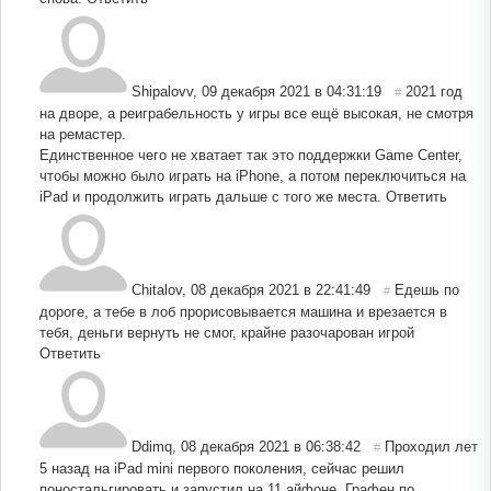
Shipalovv
,
09 декабря 2021 в 04:31:19
2021 год
#
на дворе, а реиграбельность у игры все ещё высокая, не смотря
на ремастер.
Единственное чего не хватает так это поддержки Game Center,
чтобы можно было играть на iPhone, а потом переключиться на
iPad и продолжить играть дальше с того же места.
Ответить
Chitalov
,
08 декабря 2021 в 22:41:49
Едешь по
#
дороге, а тебе в лоб прорисовывается машина и врезается в
тебя, деньги вернуть не смог, крайне разочарован игрой
Ответить
Ddimq
,
08 декабря 2021 в 06:38:42
Проходил лет
#
5 назад на iPad mini первого поколения, сейчас решил
поностальгировать и запустил на 11 айфоне. Графен по