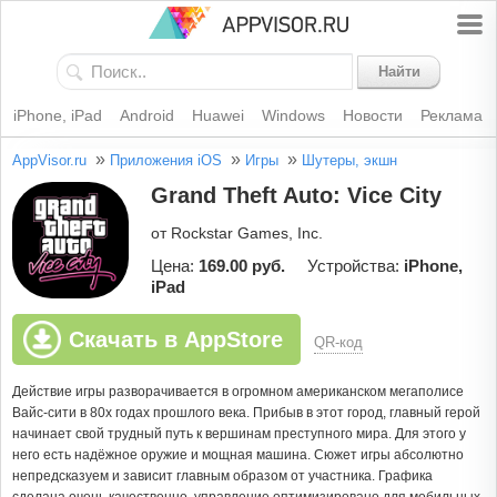
Найти
iPhone, iPad
Android
Huawei
Windows
Новости
Реклама
»
»
»
AppVisor.ru
Приложения iOS
Игры
Шутеры, экшн
Grand Theft Auto: Vice City
от Rockstar Games, Inc.
Цена:
169.00 руб.
Устройства:
iPhone,
iPad
Скачать в AppStore
QR-код
Действие игры разворачивается в огромном американском мегаполисе
Вайс-сити в 80х годах прошлого века. Прибыв в этот город, главный герой
начинает свой трудный путь к вершинам преступного мира. Для этого у
него есть надёжное оружие и мощная машина. Сюжет игры абсолютно
непредсказуем и зависит главным образом от участника. Графика