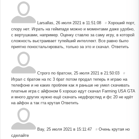
Larsallas
,
26 июля 2021 в 11:51:08
Хороший порт,
#
спору нет. Играть на геймпаде можно и моментами даже удобно,
с вертушками, например. Оценку ставлю за саму игру, в которой
сложность выстраивает тупейший интеллект. Все равно было
приятно поностальгировать, только за это и скачал.
Ответить
Строго по братски
,
25 июля 2021 в 21:50:03
#
Играл с братом на пс 3 брат потом продал теперь я играю на
телефоне и не каких проблем как я раньше не умел скачивать
платные игра с айфоном 6 хорошо идут скачал Farming USA GTA
и много других нужно ещё скачать недфорспид и фс 20 не идёт
на айфон а так гта крутая
Ответить
Вау
,
25 июля 2021 в 15:11:47
Очень крутая но
#
сделайте