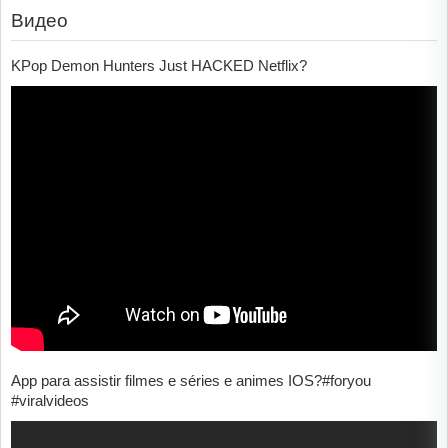
Видео
KPop Demon Hunters Just HACKED Netflix?
App para assistir filmes e séries e animes IOS?#foryou
#viralvideos