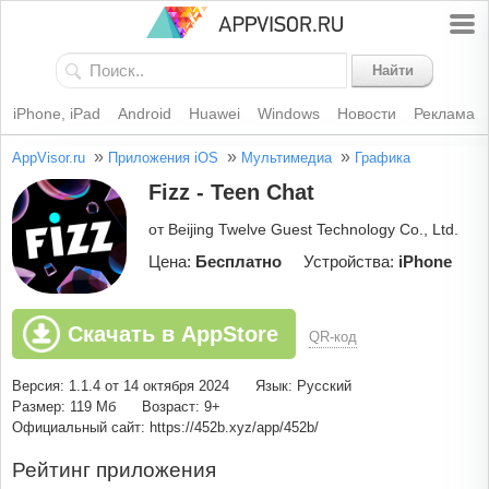
Найти
iPhone, iPad
Android
Huawei
Windows
Новости
Реклама
»
»
»
AppVisor.ru
Приложения iOS
Мультимедиа
Графика
Fizz - Teen Chat
от Beijing Twelve Guest Technology Co., Ltd.
Цена:
Бесплатно
Устройства:
iPhone
Скачать в AppStore
QR-код
Версия: 1.1.4 от 14 октября 2024
Язык: Русский
Размер: 119 Мб
Возраст: 9+
Официальный сайт: https://452b.xyz/app/452b/
Рейтинг приложения