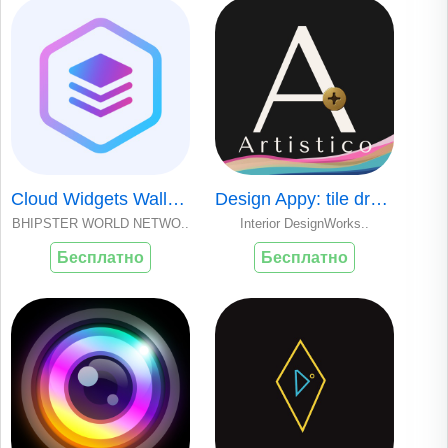
Cloud Widgets Wallpapers Shop
Design Appy: tile drawing
BHIPSTER WORLD NETWO..
Interior DesignWorks..
Бесплатно
Бесплатно