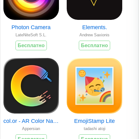
Photon Camera
Elements.
LateNiteSoft S.L.
Andrew Saxionis
Бесплатно
Бесплатно
col.or - AR Color Name Finder
EmojiStamp Lite
Appersian
tadashi atoji