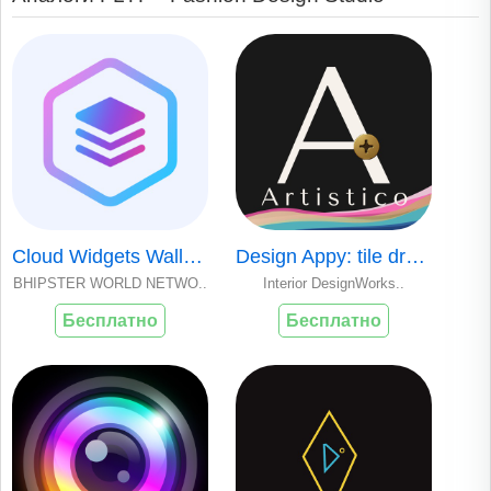
Cloud Widgets Wallpapers Shop
Design Appy: tile drawing
BHIPSTER WORLD NETWO..
Interior DesignWorks..
Бесплатно
Бесплатно