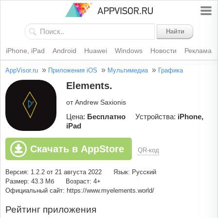
Найти
iPhone, iPad
Android
Huawei
Windows
Новости
Реклама
»
»
»
AppVisor.ru
Приложения iOS
Мультимедиа
Графика
Elements.
от Andrew Saxionis
Цена:
Бесплатно
Устройства:
iPhone,
iPad
Скачать в AppStore
QR-код
Версия: 1.2.2 от 21 августа 2022
Язык: Русский
Размер: 43.3 Мб
Возраст: 4+
Официальный сайт: https://www.myelements.world/
Рейтинг приложения