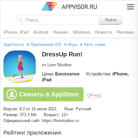
Найти
iPhone, iPad
Android
Huawei
Windows
Новости
Реклама
»
»
»
AppVisor.ru
Приложения iOS
Игры
Авто, гонки
DressUp Run!
от Lion Studios
Цена:
Бесплатно
Устройства:
iPhone,
iPad
Скачать в AppStore
QR-код
Версия: 9.2 от 16 июля 2021
Язык: Русский
Размер: 373.3 Мб
Возраст: 12+
Официальный сайт: https://lionstudios.cc
Рейтинг приложения