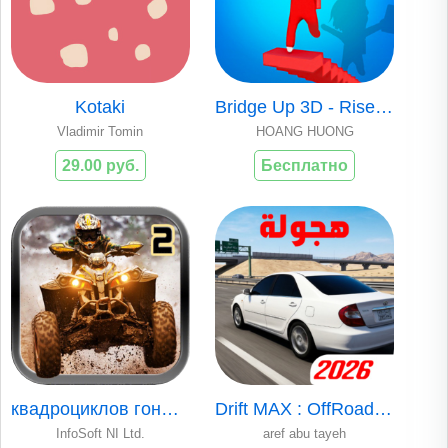
Kotaki
Bridge Up 3D - Rise Challenge
Vladimir Tomin
HOANG HUONG
29.00 руб.
Бесплатно
квадроциклов гонщик на квадроц
Drift MAX : OffRoad Pro 4X4
InfoSoft NI Ltd.
aref abu tayeh