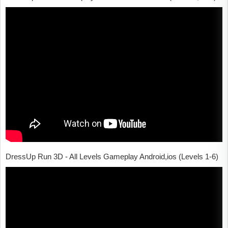
DressUp Run 3D ​​- All Levels Gameplay Android,ios (Levels 1-6)