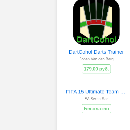
DartCohol Darts Trainer
Johan Van den Berg
179.00 руб.
FIFA 15 Ultimate Team by EA SPORTS
EA Swiss Sarl
Бесплатно