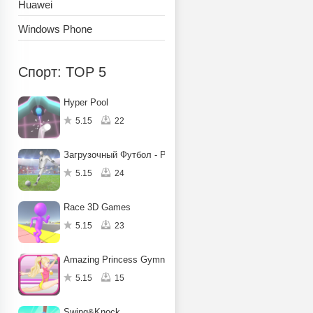
Huawei
Windows Phone
Спорт: TOP 5
Hyper Pool
5.15
22
Загрузочный Футбол - Робот Kic
5.15
24
Race 3D Games
5.15
23
Amazing Princess Gymnastics
5.15
15
Swing&Knock