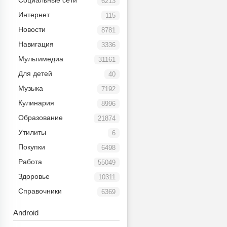
Социальные сети
6213
Интернет
115
Новости
8781
Навигация
3336
Мультимедиа
31161
Для детей
40
Музыка
7192
Кулинария
8996
Образование
21874
Утилиты
6
Покупки
6498
Работа
55049
Здоровье
10311
Справочники
6369
Android