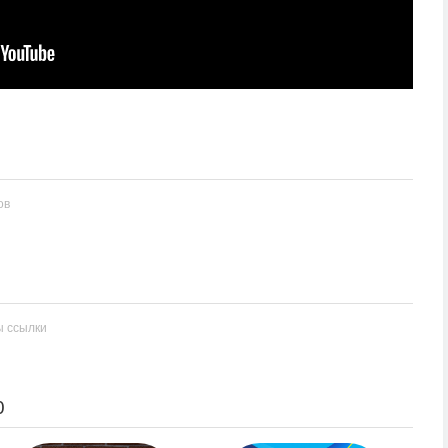
ов
ы ссылки
0