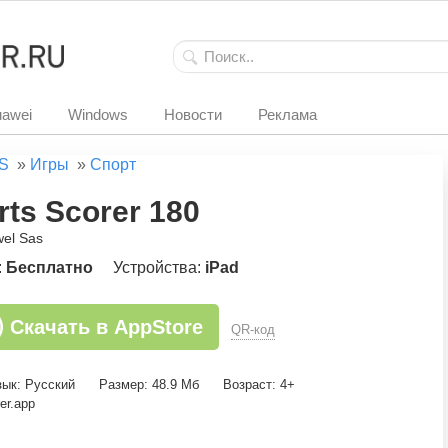
awei
Windows
Новости
Реклама
S
»
Игры
»
Спорт
rts Scorer 180
wel Sas
:
Бесплатно
Устройства:
iPad
Скачать в AppStore
QR-код
зык: Русский
Размер: 48.9 Мб
Возраст: 4+
er.app