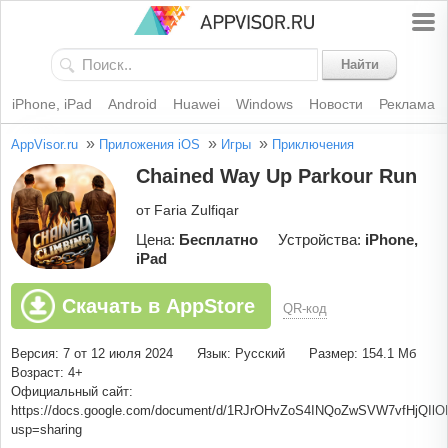
Найти
iPhone, iPad
Android
Huawei
Windows
Новости
Реклама
»
»
»
AppVisor.ru
Приложения iOS
Игры
Приключения
Chained Way Up Parkour Run
от Faria Zulfiqar
Цена:
Бесплатно
Устройства:
iPhone,
iPad
Скачать в AppStore
QR-код
Версия: 7 от 12 июля 2024
Язык: Русский
Размер: 154.1 Мб
Возраст: 4+
Официальный сайт:
https://docs.google.com/document/d/1RJrOHvZoS4INQoZwSVW7vfHjQIl
usp=sharing