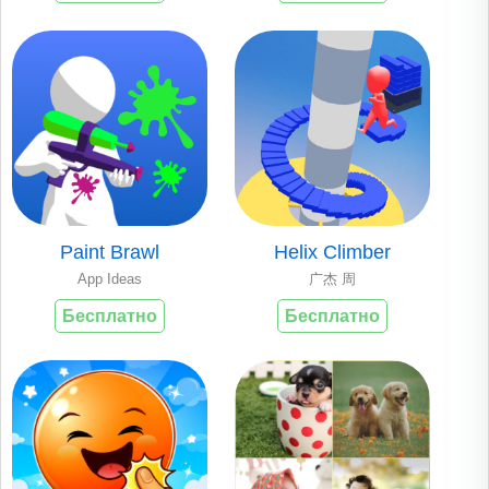
Paint Brawl
Helix Climber
App Ideas
广杰 周
Бесплатно
Бесплатно