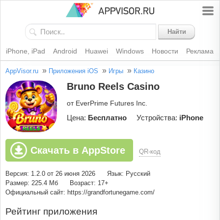
Найти
iPhone, iPad
Android
Huawei
Windows
Новости
Реклама
»
»
»
AppVisor.ru
Приложения iOS
Игры
Казино
Bruno Reels Casino
от EverPrime Futures Inc.
Цена:
Бесплатно
Устройства:
iPhone
Скачать в AppStore
QR-код
Версия: 1.2.0 от 26 июня 2026
Язык: Русский
Размер: 225.4 Мб
Возраст: 17+
Официальный сайт: https://grandfortunegame.com/
Рейтинг приложения