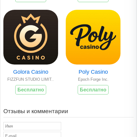
Golora Casino
Poly Casino
FIZZFUN STUDIO LIMIT..
Epoch Forge Inc.
Бесплатно
Бесплатно
Отзывы и комментарии