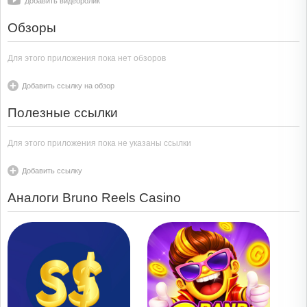
Добавить видеоролик
Обзоры
Для этого приложения пока нет обзоров
Добавить ссылку на обзор
Полезные ссылки
Для этого приложения пока не указаны ссылки
Добавить ссылку
Аналоги Bruno Reels Casino