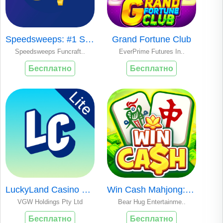
Speedsweeps: #1 Social Casino
Grand Fortune Club
Speedsweeps Funcraft..
EverPrime Futures In..
Бесплатно
Бесплатно
LuckyLand Casino Lite
Win Cash Mahjong: Classic Tile
VGW Holdings Pty Ltd
Bear Hug Entertainme..
Бесплатно
Бесплатно