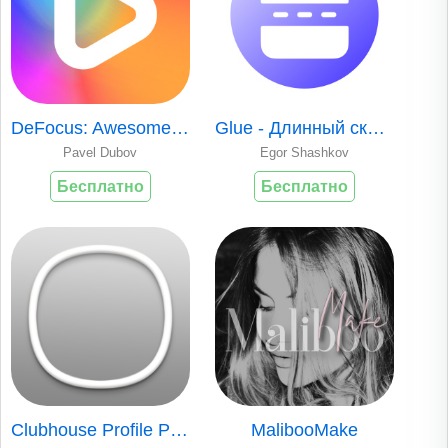
DeFocus: Awesome Blurry Photos
Glue - Длинный скриншот
Pavel Dubov
Egor Shashkov
Бесплатно
Бесплатно
Clubhouse Profile Picture Ring
MalibooMake