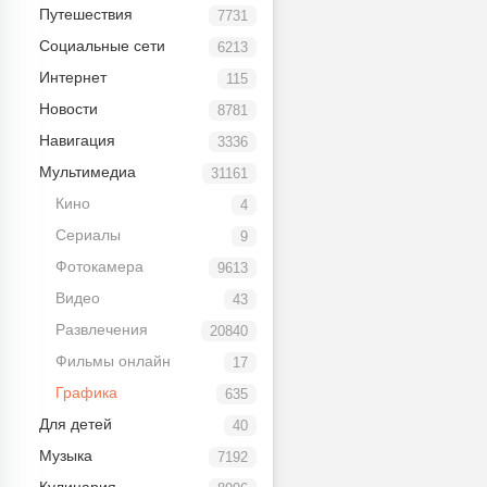
Путешествия
7731
Социальные сети
6213
Интернет
115
Новости
8781
Навигация
3336
Мультимедиа
31161
Кино
4
Сериалы
9
Фотокамера
9613
Видео
43
Развлечения
20840
Фильмы онлайн
17
Графика
635
Для детей
40
Музыка
7192