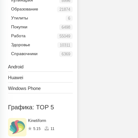
Кулинария
8996
Образование
21874
Утилиты
6
Покупки
6498
Работа
55049
Здоровье
10311
Справочники
6369
Android
Huawei
Windows Phone
Графика: TOP 5
Kinetiform
5.15
11