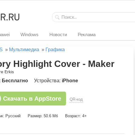
awei
Windows
Новости
Реклама
S
»
Мультимедиа
»
Графика
ory Highlight Cover - Maker
e Erkis
:
Бесплатно
Устройства:
iPhone
Скачать в AppStore
QR-код
ык: Русский
Размер: 50.6 Мб
Возраст: 4+