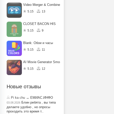
Video Merger & Combiner :Sideo
5.15
13
CLOSET BACON HIS
5.15
9
Blank: Обои и часы
5.15
11
AI Movie Generator Smoothie AI
5.15
12
Новые отзывы
Pi ka chu
→ ЕМИАС.ИНФО
Блин ребята , вы типа
03.08.2026
делаете удобно , но опросы
проходить это время т..