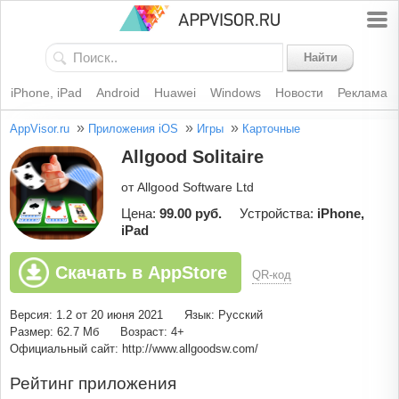
Найти
iPhone, iPad
Android
Huawei
Windows
Новости
Реклама
»
»
»
AppVisor.ru
Приложения iOS
Игры
Карточные
Allgood Solitaire
от Allgood Software Ltd
Цена:
99.00 руб.
Устройства:
iPhone,
iPad
Скачать в AppStore
QR-код
Версия: 1.2 от 20 июня 2021
Язык: Русский
Размер: 62.7 Мб
Возраст: 4+
Официальный сайт: http://www.allgoodsw.com/
Рейтинг приложения