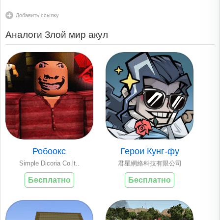
Добавить ссылку
Аналоги Злой мир акул
Робоокс
Герои Кунг-фу
Simple Dicoria Co.lt..
君星網絡科技有限公司
Бесплатно
Бесплатно