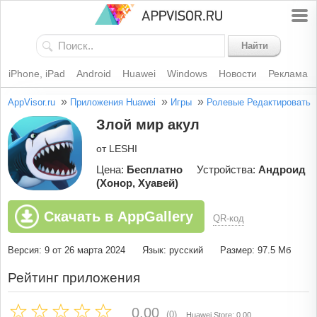
Найти
iPhone, iPad
Android
Huawei
Windows
Новости
Реклама
»
»
»
AppVisor.ru
Приложения Huawei
Игры
Ролевые
Редактировать
Злой мир акул
от LESHI
Цена:
Бесплатно
Устройства:
Андроид
(Хонор, Хуавей)
Скачать в AppGallery
QR-код
Версия: 9 от 26 марта 2024
Язык: русский
Размер: 97.5 Мб
Рейтинг приложения
0.00
(0)
Huawei Store: 0.00