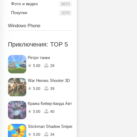
Фото и видео
9870
Покупки
2070
Windows Phone
Приключения: TOP 5
Ретро танки
5.00
28
War Heroes Shooter 3D
5.00
39
Кража Кибер-банда Авто
5.00
40
Stickman Shadow Sniper
5.00
34