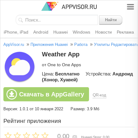
Найти
iPhone, iPad
Android
Huawei
Windows
Новости
Реклама
»
»
»
AppVisor.ru
Приложения Huawei
Работа
Утилиты
Редактироват
Weather App
от One to One Apps
Цена:
Бесплатно
Устройства:
Андроид
(Хонор, Хуавей)
Скачать в AppGallery
QR-код
Версия: 1.0.1 от 10 января 2022
Размер: 3.9 Мб
Рейтинг приложения
0.00
(0)
Huawei Store: 0.00