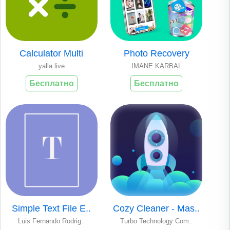
Calculator Multi
Photo Recovery
yalla live
IMANE KARBAL
Бесплатно
Бесплатно
Simple Text File E..
Cozy Cleaner - Mas..
Luis Fernando Rodrig..
Turbo Technology Com..