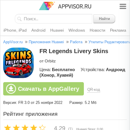
Найти
iPhone, iPad
Android
Huawei
Windows
Новости
Реклама
»
»
»
AppVisor.ru
Приложения Huawei
Работа
Утилиты
Редактироват
FR Legends Livery Skins
от Orbitz
Цена:
Бесплатно
Устройства:
Андроид
(Хонор, Хуавей)
Скачать в AppGallery
QR-код
Версия: FR 3.0 от 25 ноября 2022
Размер: 5.2 Мб
Рейтинг приложения
4.29
(1)
Huawei Store: 0.00