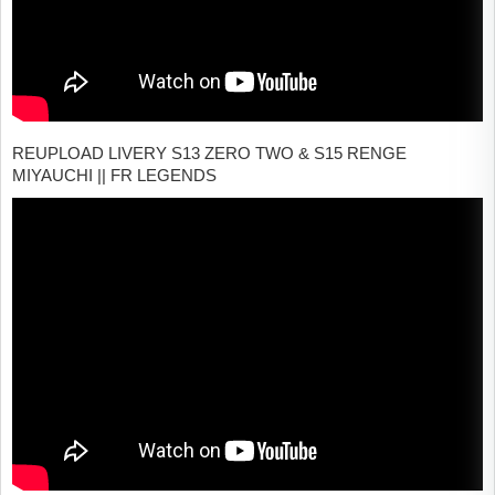
REUPLOAD LIVERY S13 ZERO TWO & S15 RENGE
MIYAUCHI || FR LEGENDS