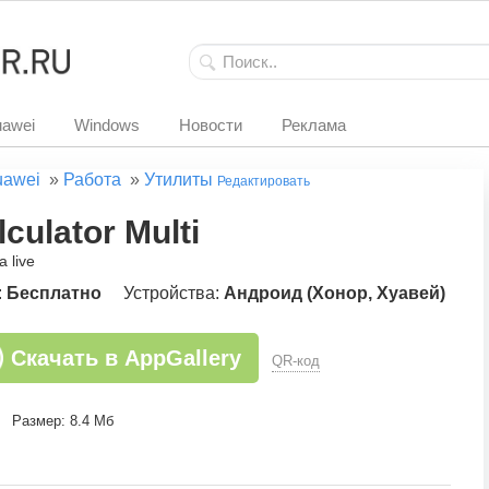
awei
Windows
Новости
Реклама
uawei
»
Работа
»
Утилиты
Редактировать
lculator Multi
a live
:
Бесплатно
Устройства:
Андроид (Хонор, Хуавей)
Скачать в AppGallery
QR-код
Размер: 8.4 Мб