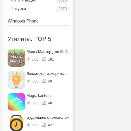
Фото и видео
9870
Покупки
2070
Windows Phone
Утилиты: TOP 5
Моды Мастер для Майнкрафт ПЕ
5.00
181
Люксметр, измеритель освещенности
5.00
40
Magic Lantern
5.00
48
Будильник с головоломкой
5.00
42