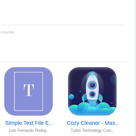
ы ссылки
Simple Text File E..
Cozy Cleaner - Mas..
Luis Fernando Rodrig..
Turbo Technology Com..