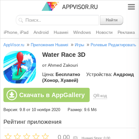
Найти
iPhone, iPad
Android
Huawei
Windows
Новости
Реклама
»
»
»
AppVisor.ru
Приложения Huawei
Игры
Ролевые
Редактировать
Water Race 3D
от Ahmed Zakouri
Цена:
Бесплатно
Устройства:
Андроид
(Хонор, Хуавей)
Скачать в AppGallery
QR-код
Версия: 9.8 от 10 ноября 2020
Размер: 9.6 Мб
Рейтинг приложения
0.00
(0)
Huawei Store: 0.00