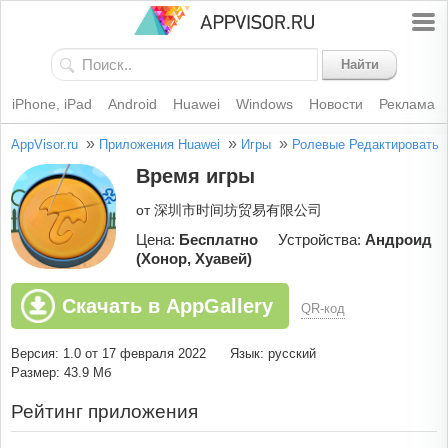
Найти
iPhone, iPad
Android
Huawei
Windows
Новости
Реклама
»
»
»
AppVisor.ru
Приложения Huawei
Игры
Ролевые
Редактировать
Время игры
от 深圳市时间坊贸易有限公司
Цена:
Бесплатно
Устройства:
Андроид
(Хонор, Хуавей)
Скачать в AppGallery
QR-код
Версия: 1.0 от 17 февраля 2022
Язык: русский
Размер: 43.9 Мб
Рейтинг приложения