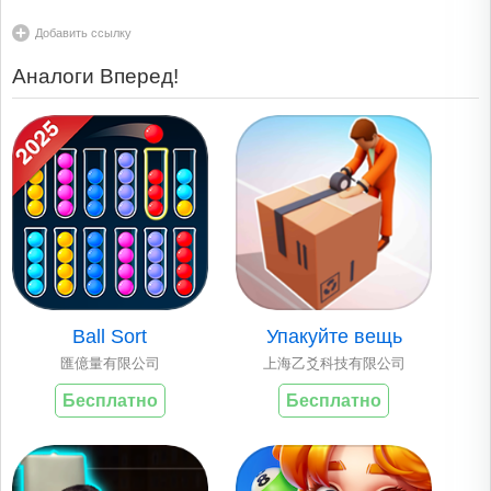
Добавить ссылку
Аналоги Вперед!
Ball Sort
Упакуйте вещь
匯億量有限公司
上海乙爻科技有限公司
Бесплатно
Бесплатно