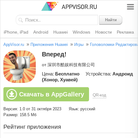
Найти
iPhone, iPad
Android
Huawei
Windows
Новости
Реклама
»
»
»
AppVisor.ru
Приложения Huawei
Игры
Головоломки
Редактиров
Вперед!
от 深圳市酷娱科技有限公司
Цена:
Бесплатно
Устройства:
Андроид
(Хонор, Хуавей)
Скачать в AppGallery
QR-код
Версия: 1.0 от 31 октября 2023
Язык: русский
Размер: 158.5 Мб
Рейтинг приложения